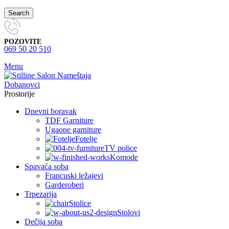
Search
POZOVITE
069 50 20 510
Menu
Prostorije
Dnevni boravak
TDF Garniture
Ugaone garniture
Fotelje
TV police
Komode
Spavaća soba
Francuski ležajevi
Garderoberi
Trpezarija
Stolice
Stolovi
Dečija soba