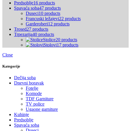
Predsoblje
16 products
Spavaća soba
47 products
Duseci
10 products
Francuski ležajevi
22 products
Garderoberi
12 products
Trosed
27 products
Trpezarija
40 products
Stolice
20 products
Stolovi
17 products
Close
Kategorije
Dečija soba
Dnevni boravak
Fotelje
Komode
TDF Garniture
TV police
Ugaone garniture
Kuhinje
Predsoblje
Spavaća soba
Duseci