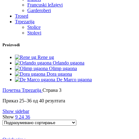
Francuski ležajevi
Garderoberi
Trosed
Trpezarija
Stolice
Stolovi
Proizvodi
Rene ug
Orlando ugaona
Olimp ugaona
Dora ugaona
De Marco ugaona
Почетна
Trpezarija
Страна 3
Приказ 25–36 од 40 резултата
Show sidebar
Show
9
24
36