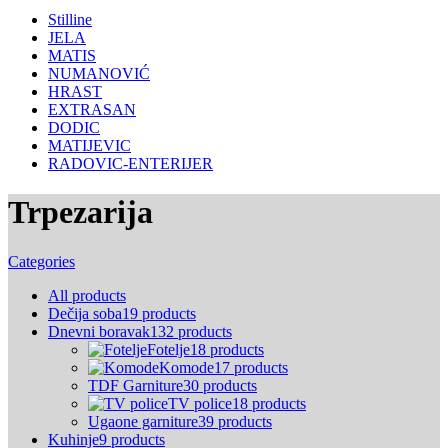
Stilline
JELA
MATIS
NUMANOVIĆ
HRAST
EXTRASAN
DODIC
MATIJEVIC
RADOVIC-ENTERIJER
Trpezarija
Categories
All
products
Dečija soba
19 products
Dnevni boravak
132 products
Fotelje
18 products
Komode
17 products
TDF Garniture
30 products
TV police
18 products
Ugaone garniture
39 products
Kuhinje
9 products