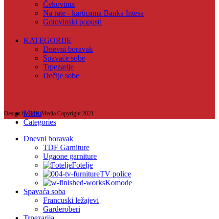
Čekovima
Na rate - karticama Banka Intesa
Gotovinski popusti
KATEGORIJE
Dnevni boravak
Spavaće sobe
Trpezarije
Dečije sobe
Menu
Design by 38K Media Copyright
2021
Categories
Dnevni boravak
TDF Garniture
Ugaone garniture
Fotelje
TV police
Komode
Spavaća soba
Francuski ležajevi
Garderoberi
Trpezarija