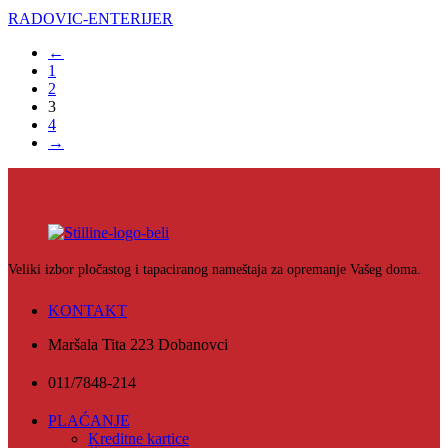
RADOVIC-ENTERIJER
←
1
2
3
4
→
Veliki izbor pločastog i tapaciranog nameštaja za opremanje Vašeg doma.
KONTAKT
Maršala Tita 223 Dobanovci
011/7848-214
PLAĆANJE
Kreditne kartice