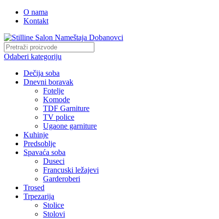
O nama
Kontakt
Odaberi kategoriju
Dečija soba
Dnevni boravak
Fotelje
Komode
TDF Garniture
TV police
Ugaone garniture
Kuhinje
Predsoblje
Spavaća soba
Duseci
Francuski ležajevi
Garderoberi
Trosed
Trpezarija
Stolice
Stolovi