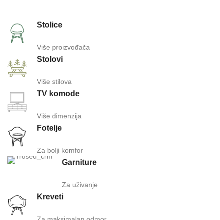
Stolice
Više proizvođača
Stolovi
Više stilova
TV komode
Više dimenzija
Fotelje
Za bolji komfor
Garniture
Za uživanje
Kreveti
Za maksimalan odmor