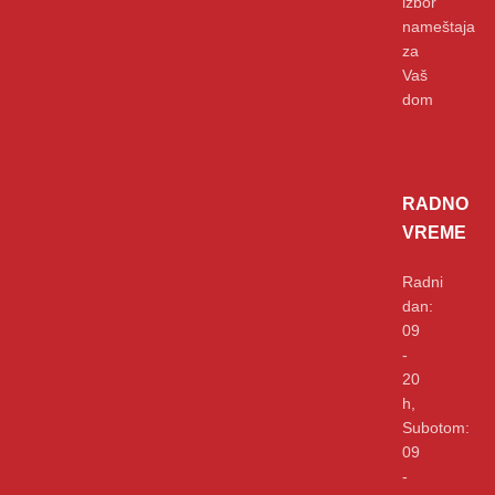
izbor
nameštaja
za
Vaš
dom
RADNO
VREME
Radni
dan:
09
-
20
h,
Subotom:
09
-