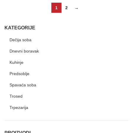
1
2
→
KATEGORIJE
Dečija soba
Dnevni boravak
Kuhinje
Predsoblje
Spavaća soba
Trosed
Trpezarija
PROIZVODI