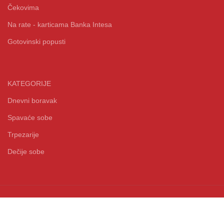
Čekovima
Na rate - karticama Banka Intesa
Gotovinski popusti
KATEGORIJE
Dnevni boravak
Spavaće sobe
Trpezarije
Dečije sobe
Design by 38K Media Copyright
2021