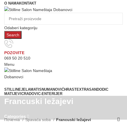
O NAMA
KONTAKT
Odaberi kategoriju
Search
POZOVITE
069 50 20 510
Menu
Prostorije
STILLINE
JELA
MATIS
NUMANOVIĆ
HRAST
EXTRASAN
DODIC
MATIJEVIC
RADOVIC-ENTERIJER
Francuski ležajevi
Categories
Почетна
Spavaća soba
Francuski ležajevi