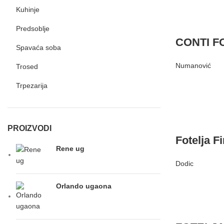
Kuhinje
Predsoblje
CONTI F
Spavaća soba
Numanović
Trosed
Trpezarija
PROIZVODI
Fotelja F
Rene ug
Dodic
Orlando ugaona