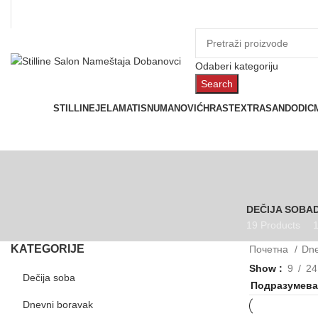
Odaberi kategoriju
Search
Prostorije
STILLINE
JELA
MATIS
NUMANOVIĆ
HRAST
EXTRASAN
DODIC
DEČIJA SOBA
19 Products
1
KATEGORIJE
Почетна
Dne
Show
9
24
Dečija soba
Dnevni boravak