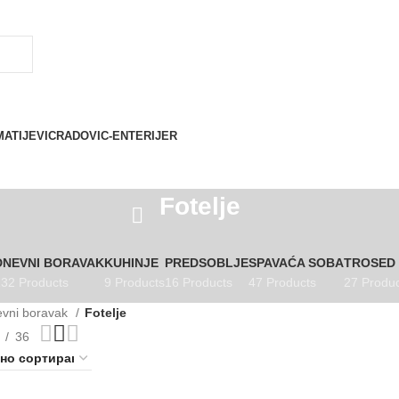
MATIJEVIC
RADOVIC-ENTERIJER
Fotelje
DNEVNI BORAVAK
KUHINJE
PREDSOBLJE
SPAVAĆA SOBA
TROSED
32 Products
9 Products
16 Products
47 Products
27 Produc
vni boravak
Fotelje
36