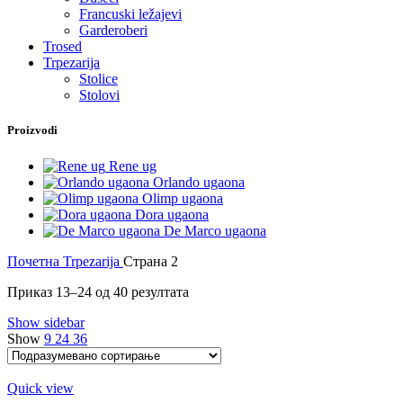
Francuski ležajevi
Garderoberi
Trosed
Trpezarija
Stolice
Stolovi
Proizvodi
Rene ug
Orlando ugaona
Olimp ugaona
Dora ugaona
De Marco ugaona
Почетна
Trpezarija
Страна 2
Приказ 13–24 од 40 резултата
Show sidebar
Show
9
24
36
Quick view