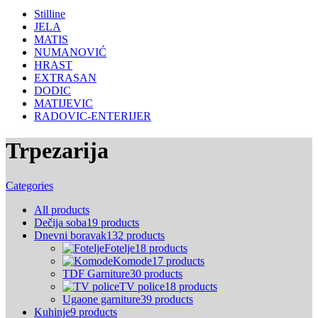
Stilline
JELA
MATIS
NUMANOVIĆ
HRAST
EXTRASAN
DODIC
MATIJEVIC
RADOVIC-ENTERIJER
Trpezarija
Categories
All
products
Dečija soba
19 products
Dnevni boravak
132 products
Fotelje
18 products
Komode
17 products
TDF Garniture
30 products
TV police
18 products
Ugaone garniture
39 products
Kuhinje
9 products