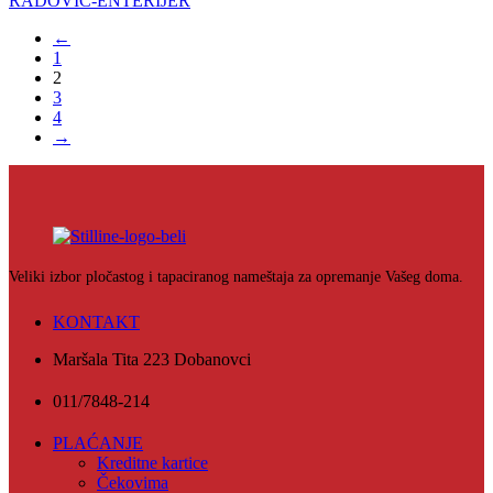
RADOVIC-ENTERIJER
←
1
2
3
4
→
Veliki izbor pločastog i tapaciranog nameštaja za opremanje Vašeg doma.
KONTAKT
Maršala Tita 223 Dobanovci
011/7848-214
PLAĆANJE
Kreditne kartice
Čekovima