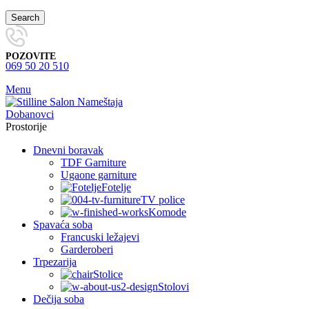
Search
POZOVITE
069 50 20 510
Menu
Prostorije
Dnevni boravak
TDF Garniture
Ugaone garniture
Fotelje
TV police
Komode
Spavaća soba
Francuski ležajevi
Garderoberi
Trpezarija
Stolice
Stolovi
Dečija soba