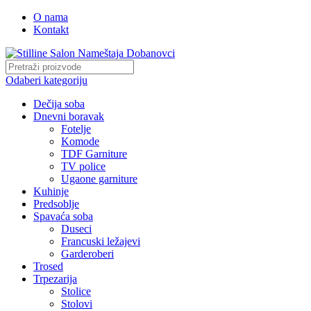
O nama
Kontakt
Odaberi kategoriju
Dečija soba
Dnevni boravak
Fotelje
Komode
TDF Garniture
TV police
Ugaone garniture
Kuhinje
Predsoblje
Spavaća soba
Duseci
Francuski ležajevi
Garderoberi
Trosed
Trpezarija
Stolice
Stolovi