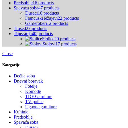
Predsoblje
16 products
Spavaća soba
47 products
Duseci
10 products
Francuski ležajevi
22 products
Garderoberi
12 products
Trosed
27 products
Trpezarija
40 products
Stolice
20 products
Stolovi
17 products
Close
Kategorije
Dečija soba
Dnevni boravak
Fotelje
Komode
TDF Garniture
TV police
Ugaone garniture
Kuhinje
Predsoblje
Spavaća soba
Duseci