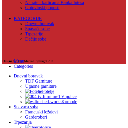
Na rate - karticama Banka Intesa
Gotovinski popusti
KATEGORIJE
Dnevni boravak
Spavaće sobe
Trpezarije
Dečije sobe
Menu
Design by 38K Media Copyright
2021
Categories
Dnevni boravak
TDF Garniture
Ugaone garniture
Fotelje
TV police
Komode
Spavaća soba
Francuski ležajevi
Garderoberi
Trpezarija
Stolice