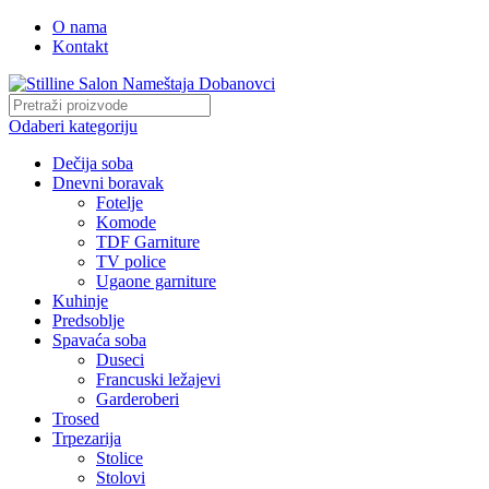
O nama
Kontakt
Odaberi kategoriju
Dečija soba
Dnevni boravak
Fotelje
Komode
TDF Garniture
TV police
Ugaone garniture
Kuhinje
Predsoblje
Spavaća soba
Duseci
Francuski ležajevi
Garderoberi
Trosed
Trpezarija
Stolice
Stolovi