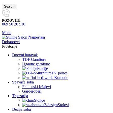
Search
POZOVITE
069 50 20 510
Menu
Prostorije
Dnevni boravak
TDF Garniture
Ugaone garniture
Fotelje
TV police
Komode
Spavaća soba
Francuski ležajevi
Garderoberi
Trpezarija
Stolice
Stolovi
Dečija soba