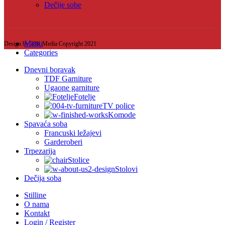
Dečije sobe
Menu
Design by 38K Media Copyright
2021
Categories
Dnevni boravak
TDF Garniture
Ugaone garniture
Fotelje
TV police
Komode
Spavaća soba
Francuski ležajevi
Garderoberi
Trpezarija
Stolice
Stolovi
Dečija soba
Stilline
O nama
Kontakt
Login / Register