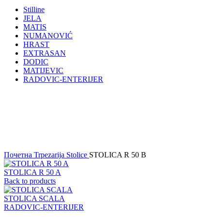
Stilline
JELA
MATIS
NUMANOVIĆ
HRAST
EXTRASAN
DODIC
MATIJEVIC
RADOVIC-ENTERIJER
Click to enlarge
Почетна
Trpezarija
Stolice
STOLICA R 50 B
STOLICA R 50 A
Back to products
STOLICA SCALA
RADOVIC-ENTERIJER