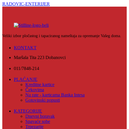
RADOVIC-ENTERIJER
Veliki izbor pločastog i tapaciranog nameštaja za opremanje Vašeg doma.
KONTAKT
Maršala Tita 223 Dobanovci
011/7848-214
PLAĆANJE
Kreditne kartice
Čekovima
Na rate - karticama Banka Intesa
Gotovinski popusti
KATEGORIJE
Dnevni boravak
Spavaće sobe
Trpezarije