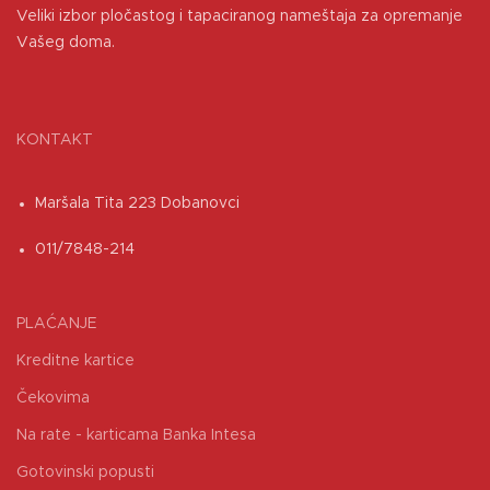
Veliki izbor pločastog i tapaciranog nameštaja za opremanje
Vašeg doma.
KONTAKT
Maršala Tita 223 Dobanovci
011/7848-214
PLAĆANJE
Kreditne kartice
Čekovima
Na rate - karticama Banka Intesa
Gotovinski popusti