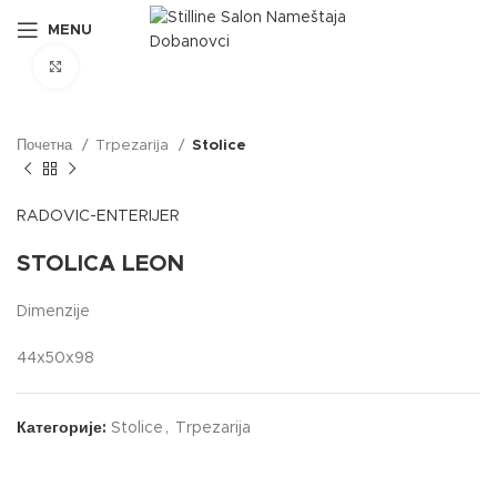
MENU
Click to enlarge
Почетна
Trpezarija
Stolice
RADOVIC-ENTERIJER
STOLICA LEON
Dimenzije
44x50x98
Категорије:
Stolice
,
Trpezarija