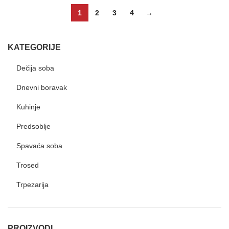
1
2
3
4
→
KATEGORIJE
Dečija soba
Dnevni boravak
Kuhinje
Predsoblje
Spavaća soba
Trosed
Trpezarija
PROIZVODI