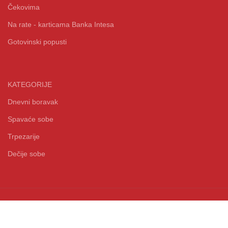
Čekovima
Na rate - karticama Banka Intesa
Gotovinski popusti
KATEGORIJE
Dnevni boravak
Spavaće sobe
Trpezarije
Dečije sobe
Design by 38K Media Copyright
2021