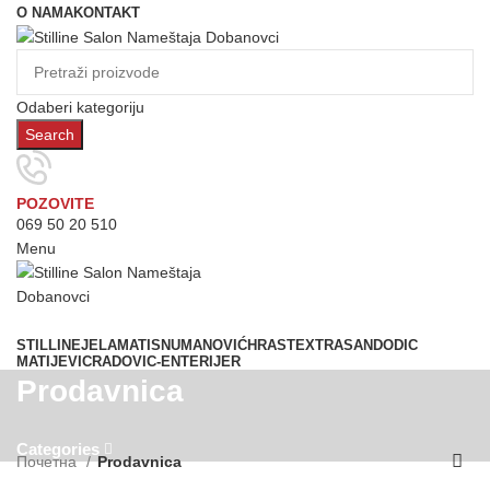
O NAMA
KONTAKT
Odaberi kategoriju
Search
POZOVITE
069 50 20 510
Menu
Prostorije
STILLINE
JELA
MATIS
NUMANOVIĆ
HRAST
EXTRASAN
DODIC
MATIJEVIC
RADOVIC-ENTERIJER
Prodavnica
Categories
Почетна
Prodavnica