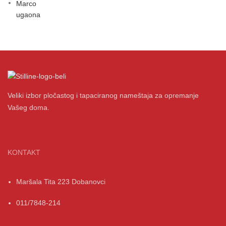
Veliki izbor pločastog i tapaciranog nameštaja za opremanje
Vašeg doma.
KONTAKT
Maršala Tita 223 Dobanovci
011/7848-214