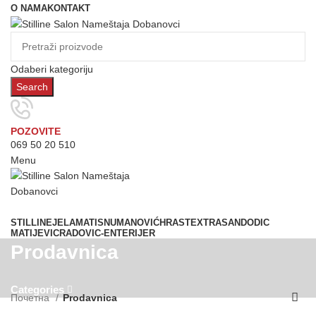
O NAMA
KONTAKT
Odaberi kategoriju
Search
POZOVITE
069 50 20 510
Menu
Prostorije
STILLINE
JELA
MATIS
NUMANOVIĆ
HRAST
EXTRASAN
DODIC
MATIJEVIC
RADOVIC-ENTERIJER
Prodavnica
Categories
Почетна
Prodavnica