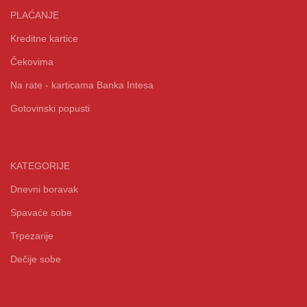
PLAĆANJE
Kreditne kartice
Čekovima
Na rate - karticama Banka Intesa
Gotovinski popusti
KATEGORIJE
Dnevni boravak
Spavaće sobe
Trpezarije
Dečije sobe