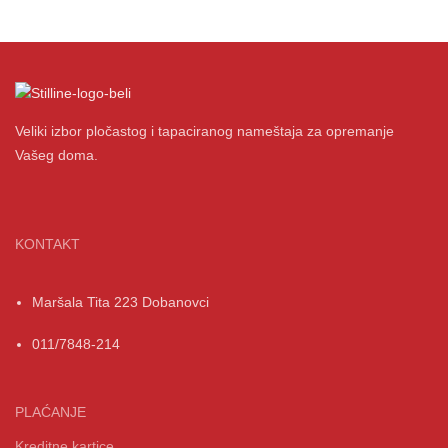
Veliki izbor pločastog i tapaciranog nameštaja za opremanje
Vašeg doma.
KONTAKT
Maršala Tita 223 Dobanovci
011/7848-214
PLAĆANJE
Kreditne kartice