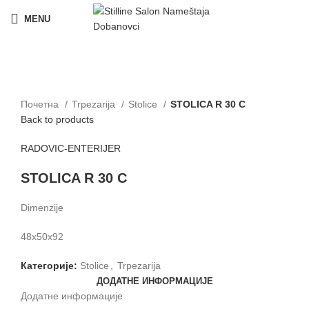
MENU
Click to enlarge
Почетна
Trpezarija
Stolice
STOLICA R 30 C
Back to products
RADOVIC-ENTERIJER
STOLICA R 30 C
Dimenzije
48x50x92
Категорије:
Stolice
,
Trpezarija
ДОДАТНЕ ИНФОРМАЦИЈЕ
Додатне информације