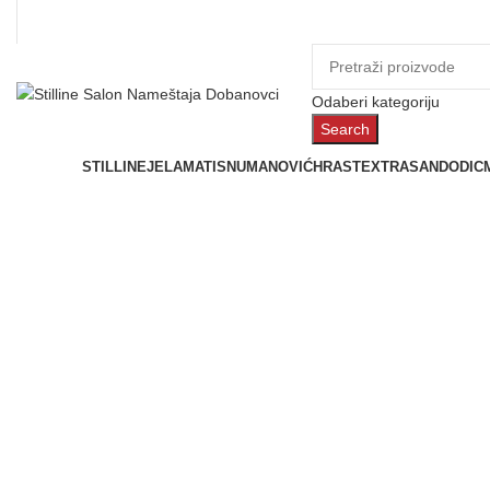
Odaberi kategoriju
Search
Prostorije
STILLINE
JELA
MATIS
NUMANOVIĆ
HRAST
EXTRASAN
DODIC
Click to enlarge