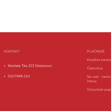
KONTAKT
PLAĆANJE
Kreditne kartic
Maršala Tita 223 Dobanovci
Čekovima
011/7848-214
Na rate - kart
Intesa
Gotovinski popu