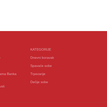
KATEGORIJE
e
Dnevni boravak
Spavaće sobe
icama Banka
Trpezarije
Dečije sobe
sti