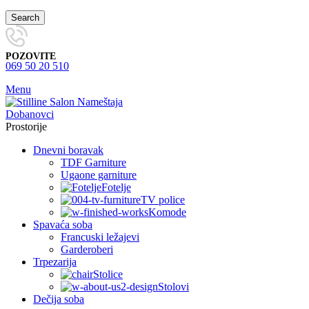
Search
POZOVITE
069 50 20 510
Menu
Prostorije
Dnevni boravak
TDF Garniture
Ugaone garniture
Fotelje
TV police
Komode
Spavaća soba
Francuski ležajevi
Garderoberi
Trpezarija
Stolice
Stolovi
Dečija soba