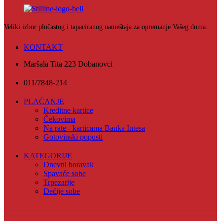
Veliki izbor pločastog i tapaciranog nameštaja za opremanje Vašeg doma.
KONTAKT
Maršala Tita 223 Dobanovci
011/7848-214
PLAĆANJE
Kreditne kartice
Čekovima
Na rate - karticama Banka Intesa
Gotovinski popusti
KATEGORIJE
Dnevni boravak
Spavaće sobe
Trpezarije
Dečije sobe