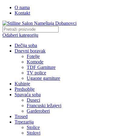
O nama
Kontakt
Odaberi kategoriju
Dečija soba
Dnevni boravak
Fotelje
Komode
TDF Garniture
TV police
Ugaone garniture
Kuhinje
Predsoblje
Spavaća soba
Duseci
Francuski ležajevi
Garderoberi
Trosed
Trpezarija
Stolice
Stolovi