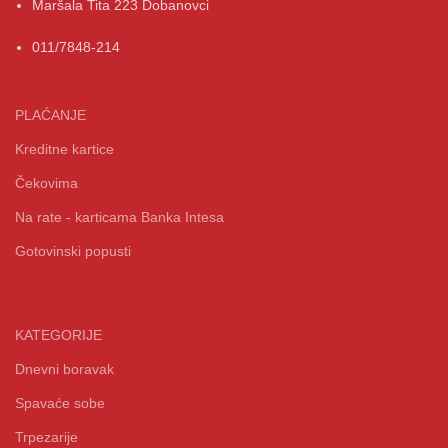
Maršala Tita 223 Dobanovci
011/7848-214
PLAĆANJE
Kreditne kartice
Čekovima
Na rate - karticama Banka Intesa
Gotovinski popusti
KATEGORIJE
Dnevni boravak
Spavaće sobe
Trpezarije