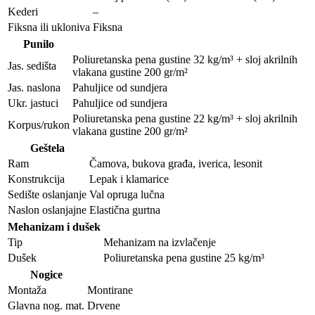
Kederi
–
Fiksna ili ukloniva
Fiksna
Punilo
Poliuretanska pena gustine 32 kg/m³ + sloj akrilnih
Jas. sedišta
vlakana gustine 200 gr/m²
Jas. naslona
Pahuljice od sundjera
Ukr. jastuci
Pahuljice od sundjera
Poliuretanska pena gustine 22 kg/m³ + sloj akrilnih
Korpus/rukon
vlakana gustine 200 gr/m²
Geštela
Ram
Čamova, bukova građa, iverica, lesonit
Konstrukcija
Lepak i klamarice
Sedište oslanjanje
Val opruga lučna
Naslon oslanjajne
Elastična gurtna
Mehanizam i dušek
Tip
Mehanizam na izvlačenje
Dušek
Poliuretanska pena gustine 25 kg/m³
Nogice
Montaža
Montirane
Glavna nog. mat.
Drvene