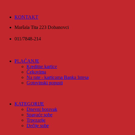
KONTAKT
Maršala Tita 223 Dobanovci
011/7848-214
PLAĆANJE
Kreditne kartice
Čekovima
Na rate - karticama Banka Intesa
Gotovinski popusti
KATEGORIJE
Dnevni boravak
Spavaće sobe
Trpezarije
Dečije sobe