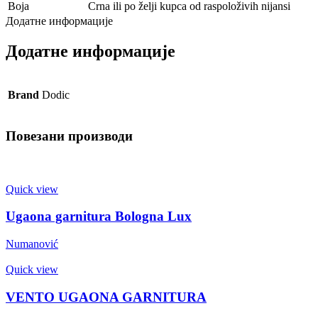
Boja
Crna ili po želji kupca od raspoloživih nijansi
Додатне информације
Додатне информације
Brand
Dodic
Повезани производи
Quick view
Ugaona garnitura Bologna Lux
Numanović
Quick view
VENTO UGAONA GARNITURA