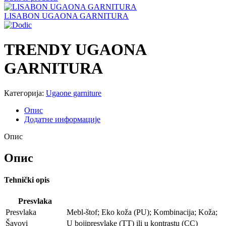
LISABON UGAONA GARNITURA
TRENDY UGAONA
GARNITURA
Категорија:
Ugaone garniture
Опис
Додатне информације
Опис
Опис
Tehnički opis
Presvlaka
Presvlaka
Mebl-štof; Eko koža (PU); Kombinacija; Koža;
Šavovi
U bojipresvlake (TT) ili u kontrastu (CC)