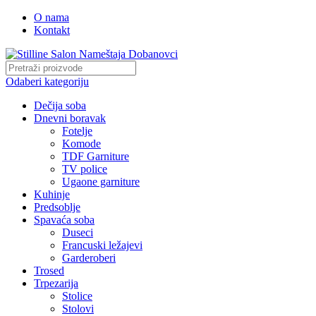
O nama
Kontakt
Odaberi kategoriju
Dečija soba
Dnevni boravak
Fotelje
Komode
TDF Garniture
TV police
Ugaone garniture
Kuhinje
Predsoblje
Spavaća soba
Duseci
Francuski ležajevi
Garderoberi
Trosed
Trpezarija
Stolice
Stolovi