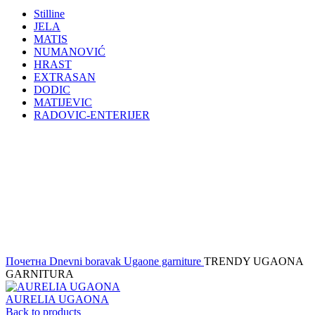
Stilline
JELA
MATIS
NUMANOVIĆ
HRAST
EXTRASAN
DODIC
MATIJEVIC
RADOVIC-ENTERIJER
Click to enlarge
Почетна
Dnevni boravak
Ugaone garniture
TRENDY UGAONA
GARNITURA
AURELIA UGAONA
Back to products