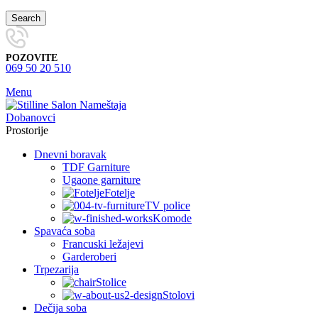
Search
POZOVITE
069 50 20 510
Menu
Prostorije
Dnevni boravak
TDF Garniture
Ugaone garniture
Fotelje
TV police
Komode
Spavaća soba
Francuski ležajevi
Garderoberi
Trpezarija
Stolice
Stolovi
Dečija soba