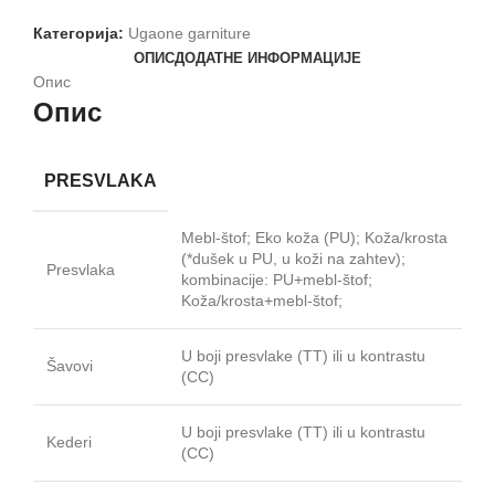
Категорија:
Ugaone garniture
ОПИС
ДОДАТНЕ ИНФОРМАЦИЈЕ
Опис
Опис
PRESVLAKA
Mebl-štof; Eko koža (PU); Koža/krosta
(*dušek u PU, u koži na zahtev);
Presvlaka
kombinacije: PU+mebl-štof;
Koža/krosta+mebl-štof;
U boji presvlake (TT) ili u kontrastu
Šavovi
(CC)
U boji presvlake (TT) ili u kontrastu
Kederi
(CC)