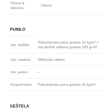
Fiksna ili
Fiksna
ukloniva
PUNILO
Poliuretanska pena gustine 32 kg/m³ +
Jas. sedišta
sloj akrilnih vlakana gustine 200 gr/m²
Jas. naslona
Silikonsko vlakno
Ukr. jastuci
–
Korpus/rukon
Poliuretanska pena gustine 20 kg/m³
GEŠTELA