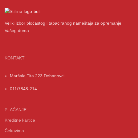
Veliki izbor pločastog i tapaciranog nameštaja za opremanje
Vašeg doma.
KONTAKT
Maršala Tita 223 Dobanovci
011/7848-214
PLAĆANJE
Kreditne kartice
Čekovima