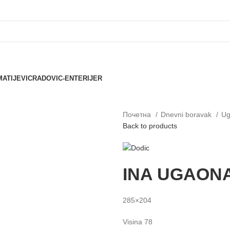
MATIJEVIC
RADOVIC-ENTERIJER
Почетна
Dnevni boravak
Ug
Back to products
INA UGAON
285×204
Visina 78