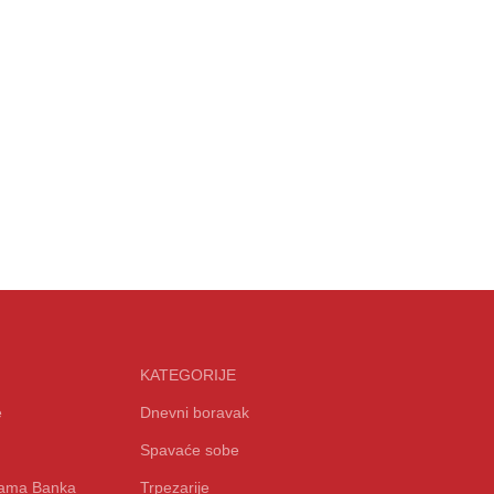
KATEGORIJE
e
Dnevni boravak
Spavaće sobe
icama Banka
Trpezarije