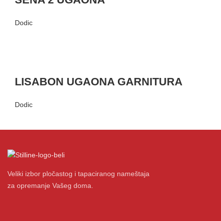
Dodic
LISABON UGAONA GARNITURA
Dodic
Veliki izbor pločastog i tapaciranog nameštaja
za opremanje Vašeg doma.