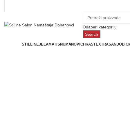
Odaberi kategoriju
Search
Prostorije
STILLINE
JELA
MATIS
NUMANOVIĆ
HRAST
EXTRASAN
DODIC
Click to enlarge