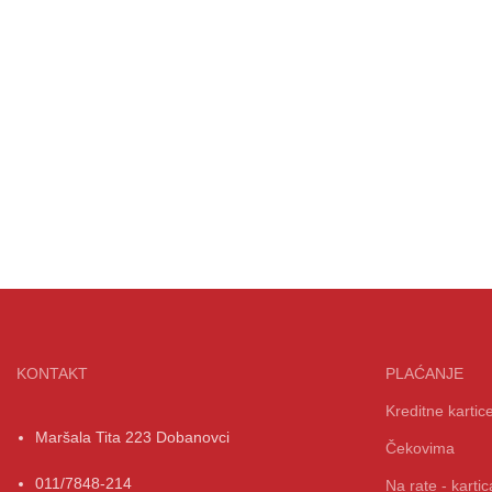
KONTAKT
PLAĆANJE
Kreditne kartic
Maršala Tita 223 Dobanovci
Čekovima
011/7848-214
Na rate - kart