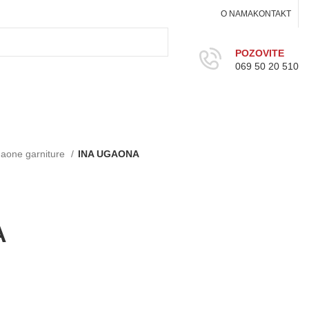
O NAMA
KONTAKT
POZOVITE
069 50 20 510
aone garniture
INA UGAONA
A