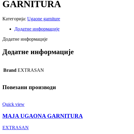
GARNITURA
Категорија:
Ugaone garniture
Додатне информације
Додатне информације
Додатне информације
Brand
EXTRASAN
Повезани производи
Quick view
MAJA UGAONA GARNITURA
EXTRASAN