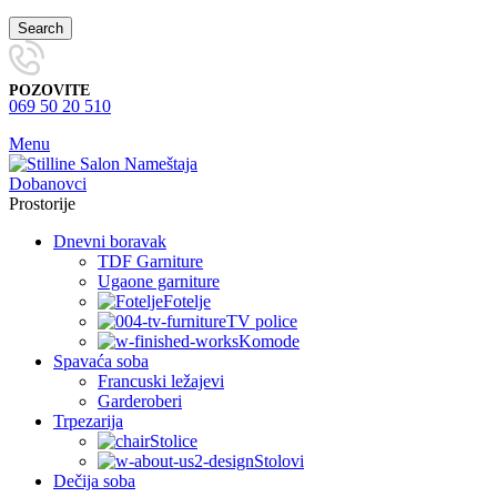
Search
POZOVITE
069 50 20 510
Menu
Prostorije
Dnevni boravak
TDF Garniture
Ugaone garniture
Fotelje
TV police
Komode
Spavaća soba
Francuski ležajevi
Garderoberi
Trpezarija
Stolice
Stolovi
Dečija soba