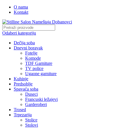
O nama
Kontakt
Odaberi kategoriju
Dečija soba
Dnevni boravak
Fotelje
Komode
TDF Garniture
TV police
Ugaone garniture
Kuhinje
Predsoblje
Spavaća soba
Duseci
Francuski ležajevi
Garderoberi
Trosed
Trpezarija
Stolice
Stolovi