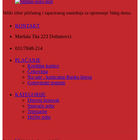
Veliki izbor pločastog i tapaciranog nameštaja za opremanje Vašeg doma.
KONTAKT
Maršala Tita 223 Dobanovci
011/7848-214
PLAĆANJE
Kreditne kartice
Čekovima
Na rate - karticama Banka Intesa
Gotovinski popusti
KATEGORIJE
Dnevni boravak
Spavaće sobe
Trpezarije
Dečije sobe