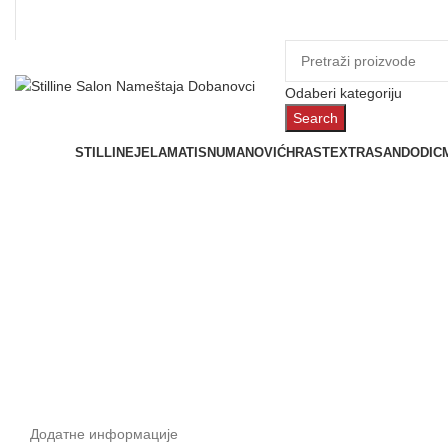
Odaberi kategoriju
Search
Prostorije
STILLINE
JELA
MATIS
NUMANOVIĆ
HRAST
EXTRASAN
DODIC
Click to enlarge
Додатне информације