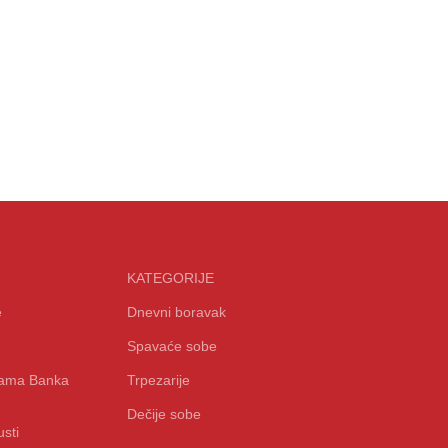
KATEGORIJE
e
Dnevni boravak
Spavaće sobe
icama Banka
Trpezarije
Dečije sobe
sti