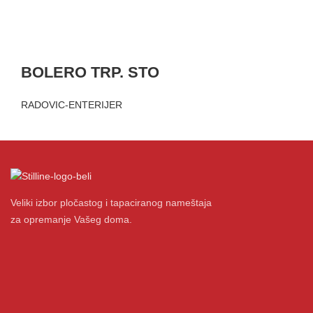
BOLERO TRP. STO
RADOVIC-ENTERIJER
Veliki izbor pločastog i tapaciranog nameštaja
za opremanje Vašeg doma.