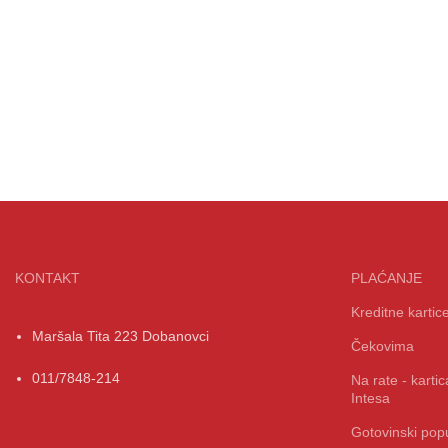
KONTAKT
PLAĆANJE
Kreditne kartic
Maršala Tita 223 Dobanovci
Čekovima
011/7848-214
Na rate - kart
Intesa
Gotovinski popu