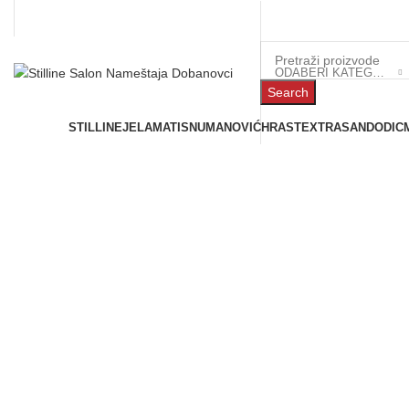
ODABERI KATEGORIJU
Search
Prostorije
STILLINE
JELA
MATIS
NUMANOVIĆ
HRAST
EXTRASAN
DODIC
Click to enlarge