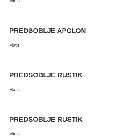
Matis
PREDSOBLJE APOLON
Matis
PREDSOBLJE RUSTIK
Matis
PREDSOBLJE RUSTIK
Matis