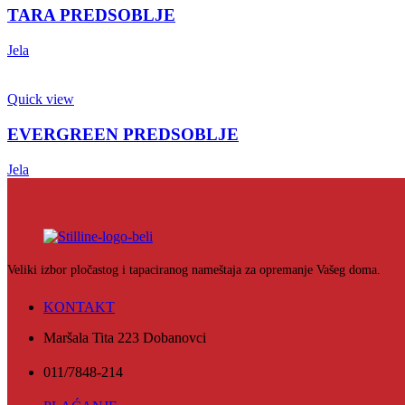
TARA PREDSOBLJE
Jela
Quick view
EVERGREEN PREDSOBLJE
Jela
Veliki izbor pločastog i tapaciranog nameštaja za opremanje Vašeg doma.
KONTAKT
Maršala Tita 223 Dobanovci
011/7848-214