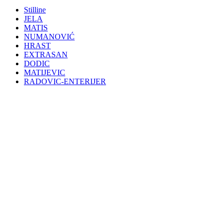
Stilline
JELA
MATIS
NUMANOVIĆ
HRAST
EXTRASAN
DODIC
MATIJEVIC
RADOVIC-ENTERIJER
Click to enlarge