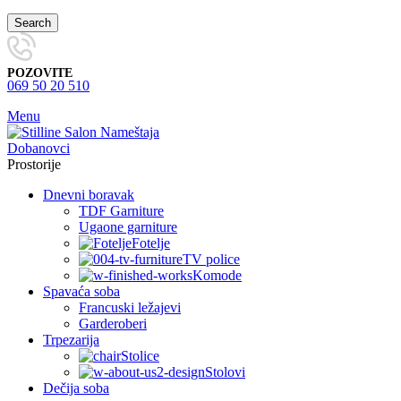
Search
POZOVITE
069 50 20 510
Menu
Prostorije
Dnevni boravak
TDF Garniture
Ugaone garniture
Fotelje
TV police
Komode
Spavaća soba
Francuski ležajevi
Garderoberi
Trpezarija
Stolice
Stolovi
Dečija soba