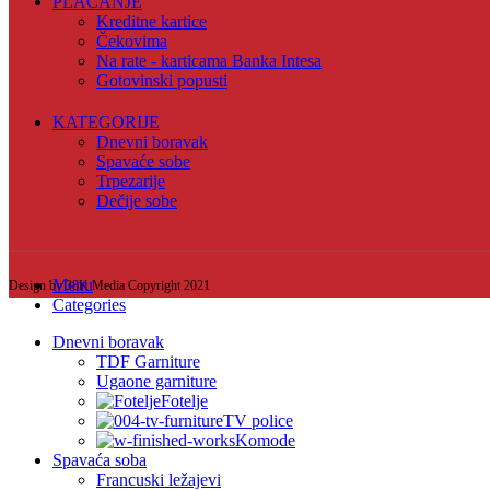
PLAĆANJE
Kreditne kartice
Čekovima
Na rate - karticama Banka Intesa
Gotovinski popusti
KATEGORIJE
Dnevni boravak
Spavaće sobe
Trpezarije
Dečije sobe
Menu
Design by 38K Media Copyright
2021
Categories
Dnevni boravak
TDF Garniture
Ugaone garniture
Fotelje
TV police
Komode
Spavaća soba
Francuski ležajevi