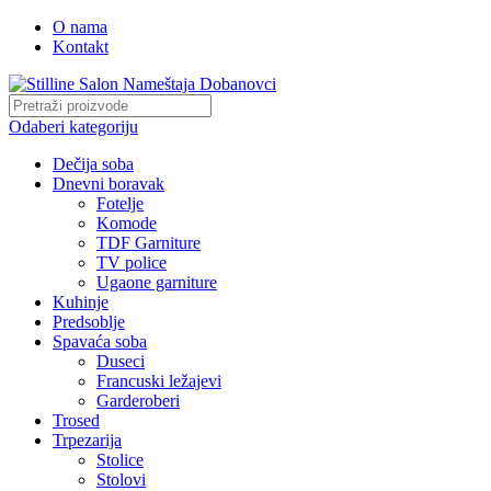
O nama
Kontakt
Odaberi kategoriju
Dečija soba
Dnevni boravak
Fotelje
Komode
TDF Garniture
TV police
Ugaone garniture
Kuhinje
Predsoblje
Spavaća soba
Duseci
Francuski ležajevi
Garderoberi
Trosed
Trpezarija
Stolice
Stolovi