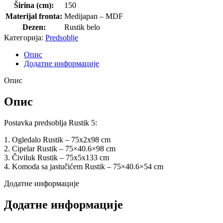
Širina (cm):
150
Materijal fronta:
Medijapan – MDF
Dezen:
Rustik belo
Категорија:
Predsoblje
Опис
Додатне информације
Опис
Опис
Postavka predsoblja Rustik 5:
1. Ogledalo Rustik – 75x2x98 cm
2. Cipelar Rustik – 75×40.6×98 cm
3. Čiviluk Rustik – 75x5x133 cm
4. Komoda sa jastučićem Rustik – 75×40.6×54 cm
Додатне информације
Додатне информације