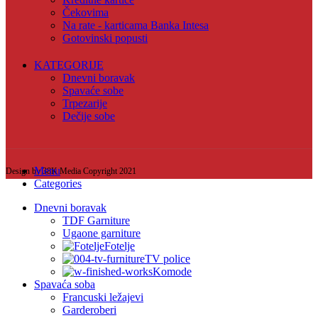
Čekovima
Na rate - karticama Banka Intesa
Gotovinski popusti
KATEGORIJE
Dnevni boravak
Spavaće sobe
Trpezarije
Dečije sobe
Menu
Design by 38K Media Copyright
2021
Categories
Dnevni boravak
TDF Garniture
Ugaone garniture
Fotelje
TV police
Komode
Spavaća soba
Francuski ležajevi
Garderoberi