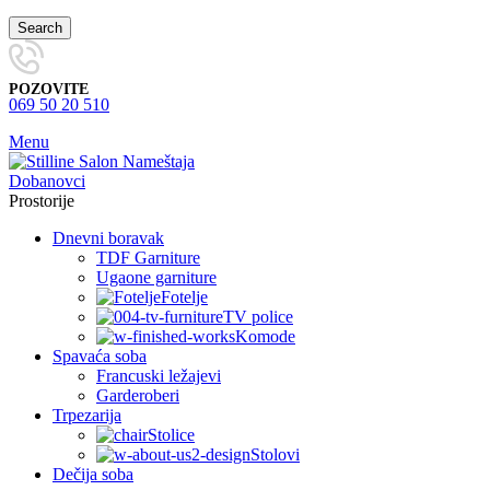
Search
POZOVITE
069 50 20 510
Menu
Prostorije
Dnevni boravak
TDF Garniture
Ugaone garniture
Fotelje
TV police
Komode
Spavaća soba
Francuski ležajevi
Garderoberi
Trpezarija
Stolice
Stolovi
Dečija soba