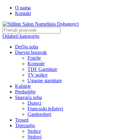
O nama
Kontakt
Odaberi kategoriju
Dečija soba
Dnevni boravak
Fotelje
Komode
TDF Garniture
TV police
Ugaone garniture
Kuhinje
Predsoblje
Spavaća soba
Duseci
Francuski ležajevi
Garderoberi
Trosed
Trpezarija
Stolice
Stolovi