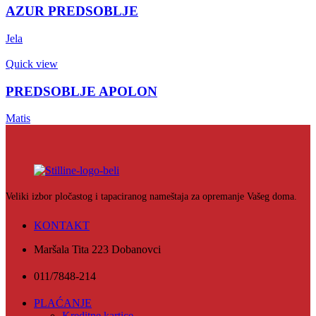
AZUR PREDSOBLJE
Jela
Quick view
PREDSOBLJE APOLON
Matis
Veliki izbor pločastog i tapaciranog nameštaja za opremanje Vašeg doma.
KONTAKT
Maršala Tita 223 Dobanovci
011/7848-214
PLAĆANJE
Kreditne kartice