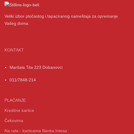
Veliki izbor pločastog i tapaciranog nameštaja za opremanje
Vašeg doma.
KONTAKT
Maršala Tita 223 Dobanovci
011/7848-214
PLAĆANJE
Kreditne kartice
Čekovima
Na rate - karticama Banka Intesa