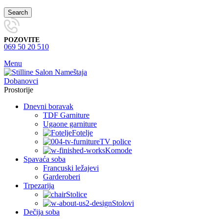
Search
POZOVITE
069 50 20 510
Menu
Prostorije
Dnevni boravak
TDF Garniture
Ugaone garniture
Fotelje
TV police
Komode
Spavaća soba
Francuski ležajevi
Garderoberi
Trpezarija
Stolice
Stolovi
Dečija soba