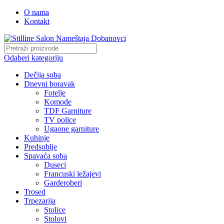
O nama
Kontakt
Odaberi kategoriju
Dečija soba
Dnevni boravak
Fotelje
Komode
TDF Garniture
TV police
Ugaone garniture
Kuhinje
Predsoblje
Spavaća soba
Duseci
Francuski ležajevi
Garderoberi
Trosed
Trpezarija
Stolice
Stolovi