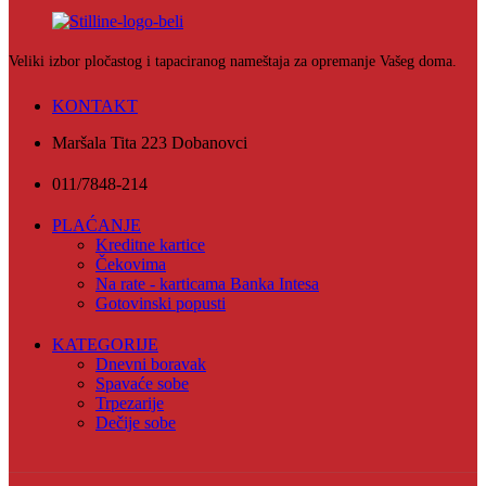
Veliki izbor pločastog i tapaciranog nameštaja za opremanje Vašeg doma.
KONTAKT
Maršala Tita 223 Dobanovci
011/7848-214
PLAĆANJE
Kreditne kartice
Čekovima
Na rate - karticama Banka Intesa
Gotovinski popusti
KATEGORIJE
Dnevni boravak
Spavaće sobe
Trpezarije
Dečije sobe