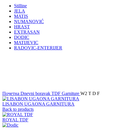
Stilline
JELA
MATIS
NUMANOVIĆ
HRAST
EXTRASAN
DODIC
MATIJEVIC
RADOVIC-ENTERIJER
Click to enlarge
Почетна
Dnevni boravak
TDF Garniture
W2 T D F
LISABON UGAONA GARNITURA
Back to products
ROYAL TDF