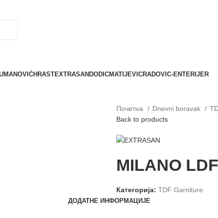
UMANOVIĆ
HRAST
EXTRASAN
DODIC
MATIJEVIC
RADOVIC-ENTERIJER
Почетна
Dnevni boravak
TD
Back to products
MILANO LD
Категорија:
TDF Garniture
ДОДАТНЕ ИНФОРМАЦИЈЕ