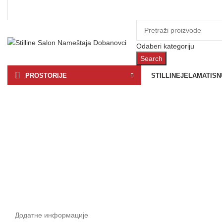
Odaberi kategoriju
Search
PROSTORIJE
STILLINE
JELA
MATIS
N
Click to enlarge
Додатне информације