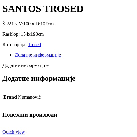
SANTOS TROSED
Š:221 x V:100 x D:107cm.
Rasklop: 154x198cm
Категорија:
Trosed
Додатне информације
Додатне информације
Додатне информације
Brand
Numanović
Повезани производи
Quick view