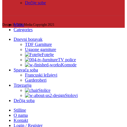
Dečije sobe
Menu
Design by 38K Media Copyright
2021
Categories
Dnevni boravak
TDF Garniture
Ugaone garniture
Fotelje
TV police
Komode
Spavaća soba
Francuski ležajevi
Garderoberi
Trpezarija
Stolice
Stolovi
Dečija soba
Stilline
O nama
Kontakt
Login / Register