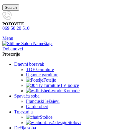
Search
POZOVITE
069 50 20 510
Menu
Prostorije
Dnevni boravak
TDF Garniture
Ugaone garniture
Fotelje
TV police
Komode
Spavaća soba
Francuski ležajevi
Garderoberi
Trpezarija
Stolice
Stolovi
Dečija soba