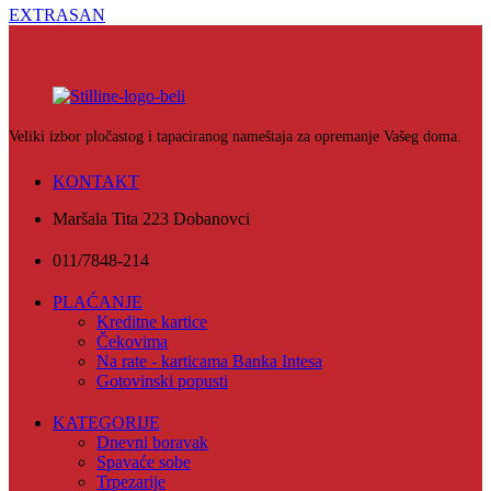
EXTRASAN
Veliki izbor pločastog i tapaciranog nameštaja za opremanje Vašeg doma.
KONTAKT
Maršala Tita 223 Dobanovci
011/7848-214
PLAĆANJE
Kreditne kartice
Čekovima
Na rate - karticama Banka Intesa
Gotovinski popusti
KATEGORIJE
Dnevni boravak
Spavaće sobe
Trpezarije