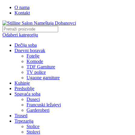
O nama
Kontakt
Odaberi kategoriju
Dečija soba
Dnevni boravak
Fotelje
Komode
TDF Garniture
TV police
Ugaone garniture
Kuhinje
Predsoblje
Spavaća soba
Duseci
Francuski ležajevi
Garderoberi
Trosed
Trpezarija
Stolice
Stolovi