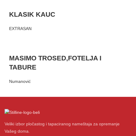
KLASIK KAUC
EXTRASAN
MASIMO TROSED,FOTELJA I
TABURE
Numanović
Veliki izbor pločastog i tapaciranog nameštaja za opremanje
Vašeg doma.