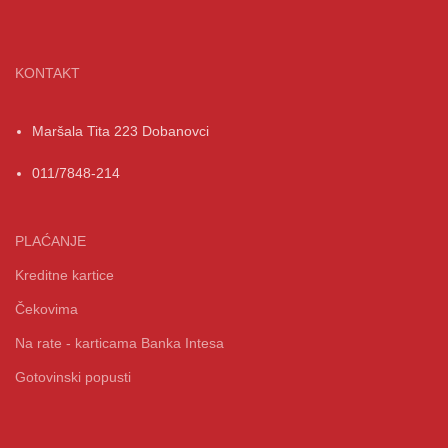
KONTAKT
Maršala Tita 223 Dobanovci
011/7848-214
PLAĆANJE
Kreditne kartice
Čekovima
Na rate - karticama Banka Intesa
Gotovinski popusti