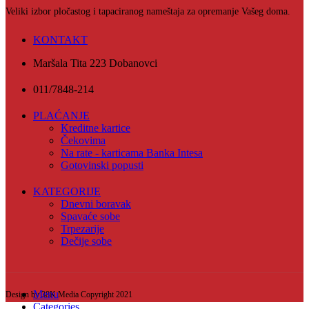
Veliki izbor pločastog i tapaciranog nameštaja za opremanje Vašeg doma.
KONTAKT
Maršala Tita 223 Dobanovci
011/7848-214
PLAĆANJE
Kreditne kartice
Čekovima
Na rate - karticama Banka Intesa
Gotovinski popusti
KATEGORIJE
Dnevni boravak
Spavaće sobe
Trpezarije
Dečije sobe
Menu
Design by 38K Media Copyright
2021
Categories