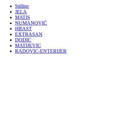
Stilline
JELA
MATIS
NUMANOVIĆ
HRAST
EXTRASAN
DODIC
MATIJEVIC
RADOVIC-ENTERIJER
Click to enlarge