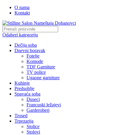
O nama
Kontakt
Odaberi kategoriju
Dečija soba
Dnevni boravak
Fotelje
Komode
TDF Garniture
TV police
Ugaone garniture
Kuhinje
Predsoblje
Spavaća soba
Duseci
Francuski ležajevi
Garderoberi
Trosed
Trpezarija
Stolice
Stolovi