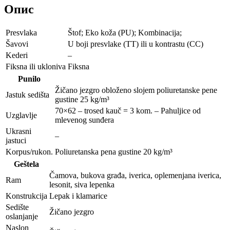
Опис
Presvlaka
Štof; Eko koža (PU); Kombinacija;
Šavovi
U boji presvlake (TT) ili u kontrastu (CC)
Kederi
–
Fiksna ili ukloniva
Fiksna
Punilo
Žičano jezgro obloženo slojem poliuretanske pene
Jastuk sedišta
gustine 25 kg/m³
70×62 – trosed kauč = 3 kom. – Pahuljice od
Uzglavlje
mlevenog sunđera
Ukrasni
–
jastuci
Korpus/rukon.
Poliuretanska pena gustine 20 kg/m³
Geštela
Čamova, bukova građa, iverica, oplemenjana iverica,
Ram
lesonit, siva lepenka
Konstrukcija
Lepak i klamarice
Sedište
Žičano jezgro
oslanjanje
Naslon