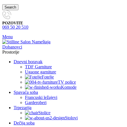
Search
POZOVITE
069 50 20 510
Menu
Prostorije
Dnevni boravak
TDF Garniture
Ugaone garniture
Fotelje
TV police
Komode
Spavaća soba
Francuski ležajevi
Garderoberi
Trpezarija
Stolice
Stolovi
Dečija soba