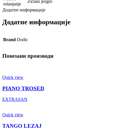
Žičano jezgro
oslanjanje
Додатне информације
Додатне информације
Brand
Dodic
Повезани производи
Quick view
PIANO TROSED
EXTRASAN
Quick view
TANGO LEZAJ