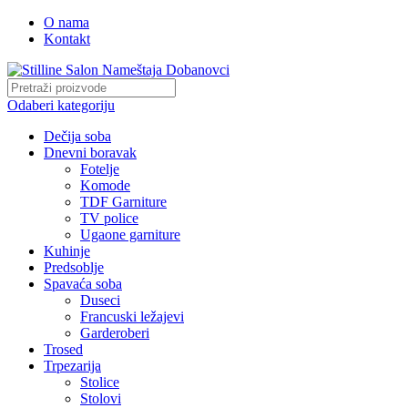
O nama
Kontakt
Odaberi kategoriju
Dečija soba
Dnevni boravak
Fotelje
Komode
TDF Garniture
TV police
Ugaone garniture
Kuhinje
Predsoblje
Spavaća soba
Duseci
Francuski ležajevi
Garderoberi
Trosed
Trpezarija
Stolice
Stolovi