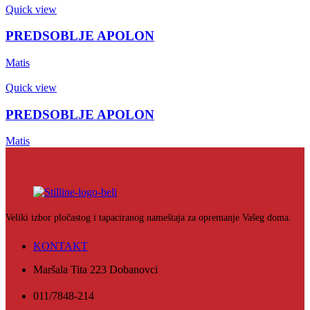
Quick view
PREDSOBLJE APOLON
Matis
Quick view
PREDSOBLJE APOLON
Matis
Veliki izbor pločastog i tapaciranog nameštaja za opremanje Vašeg doma.
KONTAKT
Maršala Tita 223 Dobanovci
011/7848-214