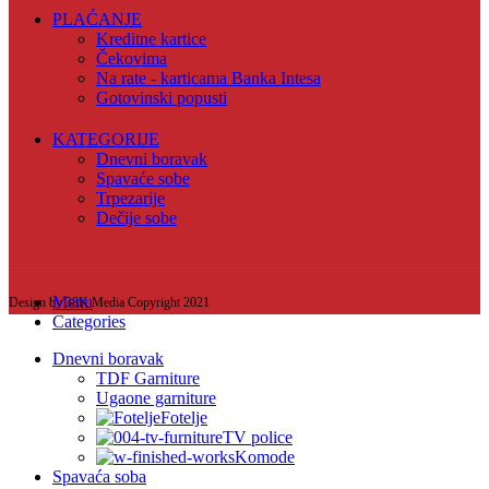
PLAĆANJE
Kreditne kartice
Čekovima
Na rate - karticama Banka Intesa
Gotovinski popusti
KATEGORIJE
Dnevni boravak
Spavaće sobe
Trpezarije
Dečije sobe
Menu
Design by 38K Media Copyright
2021
Categories
Dnevni boravak
TDF Garniture
Ugaone garniture
Fotelje
TV police
Komode
Spavaća soba