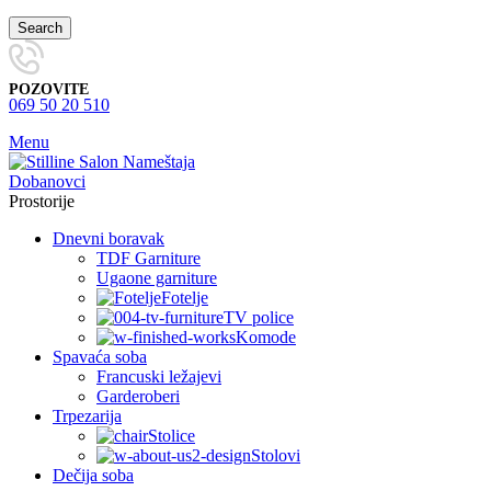
Search
POZOVITE
069 50 20 510
Menu
Prostorije
Dnevni boravak
TDF Garniture
Ugaone garniture
Fotelje
TV police
Komode
Spavaća soba
Francuski ležajevi
Garderoberi
Trpezarija
Stolice
Stolovi
Dečija soba