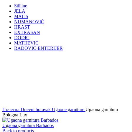
Stilline
JELA
MATIS
NUMANOVIĆ
HRAST
EXTRASAN
DODIC
MATIJEVIC
RADOVIC-ENTERIJER
Click to enlarge
Почетна
Dnevni boravak
Ugaone garniture
Ugaona garnitura
Bologna Lux
Ugaona garnitura Barbados
Back to products