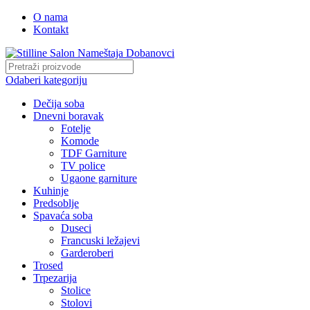
O nama
Kontakt
Odaberi kategoriju
Dečija soba
Dnevni boravak
Fotelje
Komode
TDF Garniture
TV police
Ugaone garniture
Kuhinje
Predsoblje
Spavaća soba
Duseci
Francuski ležajevi
Garderoberi
Trosed
Trpezarija
Stolice
Stolovi