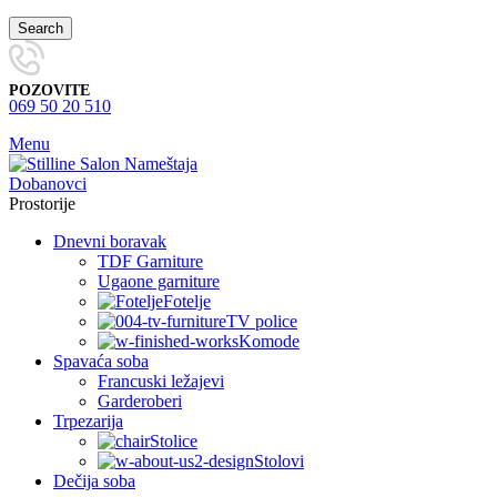
Search
POZOVITE
069 50 20 510
Menu
Prostorije
Dnevni boravak
TDF Garniture
Ugaone garniture
Fotelje
TV police
Komode
Spavaća soba
Francuski ležajevi
Garderoberi
Trpezarija
Stolice
Stolovi
Dečija soba