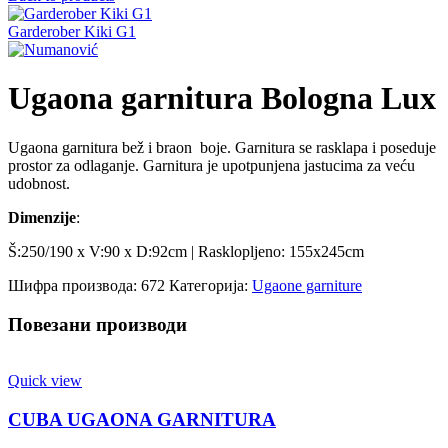
Garderober Kiki G1
Ugaona garnitura Bologna Lux
Ugaona garnitura bež i braon boje. Garnitura se rasklapa i poseduje
prostor za odlaganje. Garnitura je upotpunjena jastucima za veću
udobnost.
Dimenzije
:
Š:250/190 x V:90 x D:92cm | Rasklopljeno: 155x245cm
Шифра производа:
672
Категорија:
Ugaone garniture
Повезани производи
Quick view
CUBA UGAONA GARNITURA