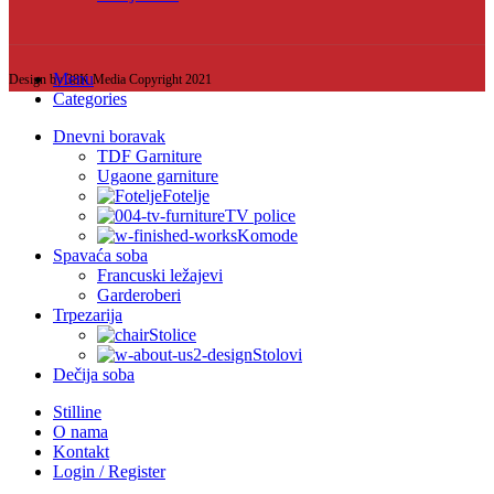
Menu
Design by 38K Media Copyright
2021
Categories
Dnevni boravak
TDF Garniture
Ugaone garniture
Fotelje
TV police
Komode
Spavaća soba
Francuski ležajevi
Garderoberi
Trpezarija
Stolice
Stolovi
Dečija soba
Stilline
O nama
Kontakt
Login / Register