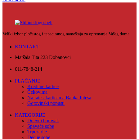
Veliki izbor pločastog i tapaciranog nameštaja za opremanje Vašeg doma.
KONTAKT
Maršala Tita 223 Dobanovci
011/7848-214
PLAĆANJE
Kreditne kartice
Čekovima
Na rate - karticama Banka Intesa
Gotovinski popusti
KATEGORIJE
Dnevni boravak
Spavaće sobe
Trpezarije
Dečije sobe