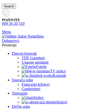
Search
POZOVITE
069 50 20 510
Menu
Prostorije
Dnevni boravak
TDF Garniture
Ugaone garniture
Fotelje
TV police
Komode
Spavaća soba
Francuski ležajevi
Garderoberi
Trpezarija
Stolice
Stolovi
Dečija soba