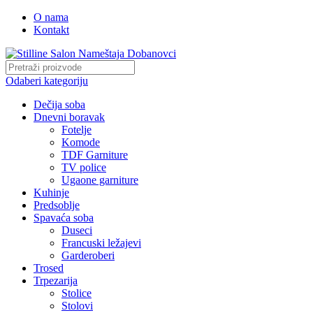
O nama
Kontakt
Odaberi kategoriju
Dečija soba
Dnevni boravak
Fotelje
Komode
TDF Garniture
TV police
Ugaone garniture
Kuhinje
Predsoblje
Spavaća soba
Duseci
Francuski ležajevi
Garderoberi
Trosed
Trpezarija
Stolice
Stolovi