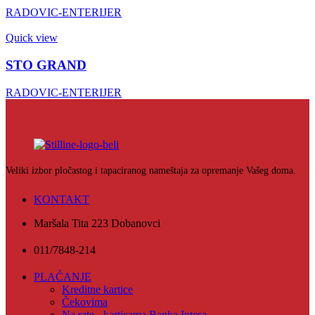
RADOVIC-ENTERIJER
Quick view
STO GRAND
RADOVIC-ENTERIJER
Veliki izbor pločastog i tapaciranog nameštaja za opremanje Vašeg doma.
KONTAKT
Maršala Tita 223 Dobanovci
011/7848-214
PLAĆANJE
Kreditne kartice
Čekovima
Na rate - karticama Banka Intesa