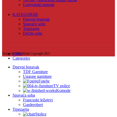
Gotovinski popusti
KATEGORIJE
Dnevni boravak
Spavaće sobe
Trpezarije
Dečije sobe
Menu
Design by 38K Media Copyright
2021
Categories
Dnevni boravak
TDF Garniture
Ugaone garniture
Fotelje
TV police
Komode
Spavaća soba
Francuski ležajevi
Garderoberi
Trpezarija
Stolice