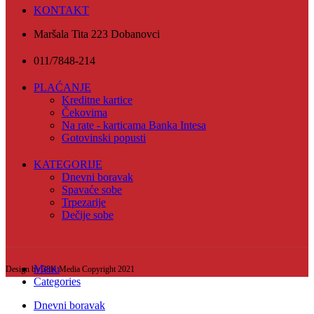
KONTAKT
Maršala Tita 223 Dobanovci
011/7848-214
PLAĆANJE
Kreditne kartice
Čekovima
Na rate - karticama Banka Intesa
Gotovinski popusti
KATEGORIJE
Dnevni boravak
Spavaće sobe
Trpezarije
Dečije sobe
Menu
Design by 38K Media Copyright
2021
Categories
Dnevni boravak