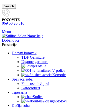
Search
POZOVITE
069 50 20 510
Menu
Prostorije
Dnevni boravak
TDF Garniture
Ugaone garniture
Fotelje
TV police
Komode
Spavaća soba
Francuski ležajevi
Garderoberi
Trpezarija
Stolice
Stolovi
Dečija soba