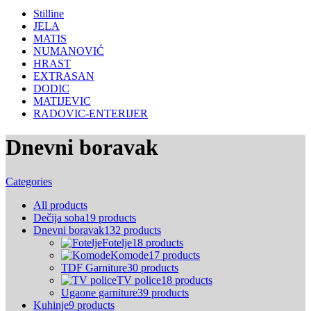
Stilline
JELA
MATIS
NUMANOVIĆ
HRAST
EXTRASAN
DODIC
MATIJEVIC
RADOVIC-ENTERIJER
Dnevni boravak
Categories
All
products
Dečija soba
19 products
Dnevni boravak
132 products
Fotelje
18 products
Komode
17 products
TDF Garniture
30 products
TV police
18 products
Ugaone garniture
39 products
Kuhinje
9 products