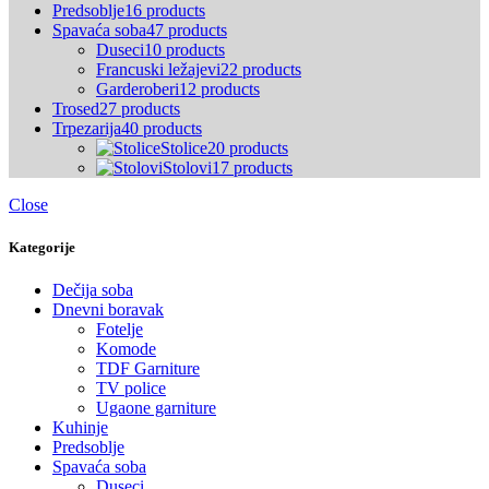
Predsoblje
16 products
Spavaća soba
47 products
Duseci
10 products
Francuski ležajevi
22 products
Garderoberi
12 products
Trosed
27 products
Trpezarija
40 products
Stolice
20 products
Stolovi
17 products
Close
Kategorije
Dečija soba
Dnevni boravak
Fotelje
Komode
TDF Garniture
TV police
Ugaone garniture
Kuhinje
Predsoblje
Spavaća soba
Duseci