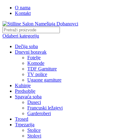
O nama
Kontakt
Odaberi kategoriju
Dečija soba
Dnevni boravak
Fotelje
Komode
TDF Garniture
TV police
Ugaone garniture
Kuhinje
Predsoblje
Spavaća soba
Duseci
Francuski ležajevi
Garderoberi
Trosed
Trpezarija
Stolice
Stolovi