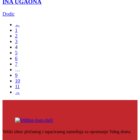
INA UGAONA
Dodic
←
1
2
3
4
5
6
7
…
9
10
11
→
Veliki izbor pločastog i tapaciranog nameštaja za opremanje Vašeg doma.