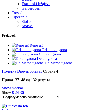
Francuski ležajevi
Garderoberi
Trosed
Trpezarija
Stolice
Stolovi
Proizvodi
Rene ug
Orlando ugaona
Olimp ugaona
Dora ugaona
De Marco ugaona
Почетна
Dnevni boravak
Страна 4
Приказ 37–48 од 132 резултата
Show sidebar
Show
9
24
36