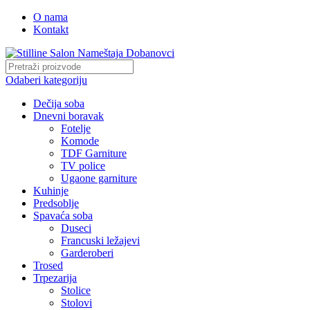
O nama
Kontakt
Odaberi kategoriju
Dečija soba
Dnevni boravak
Fotelje
Komode
TDF Garniture
TV police
Ugaone garniture
Kuhinje
Predsoblje
Spavaća soba
Duseci
Francuski ležajevi
Garderoberi
Trosed
Trpezarija
Stolice
Stolovi