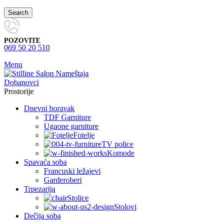
Search
POZOVITE
069 50 20 510
Menu
Prostorije
Dnevni boravak
TDF Garniture
Ugaone garniture
Fotelje
TV police
Komode
Spavaća soba
Francuski ležajevi
Garderoberi
Trpezarija
Stolice
Stolovi
Dečija soba