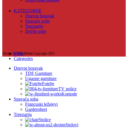
KATEGORIJE
Dnevni boravak
Spavaće sobe
Trpezarije
Dečije sobe
Menu
Design by 38K Media Copyright
2021
Categories
Dnevni boravak
TDF Garniture
Ugaone garniture
Fotelje
TV police
Komode
Spavaća soba
Francuski ležajevi
Garderoberi
Trpezarija
Stolice
Stolovi