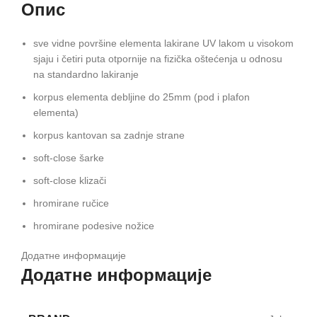
Опис
sve vidne površine elementa lakirane UV lakom u visokom
sjaju i četiri puta otpornije na fizička oštećenja u odnosu
na standardno lakiranje
korpus elementa debljine do 25mm (pod i plafon
elementa)
korpus kantovan sa zadnje strane
soft-close šarke
soft-close klizači
hromirane ručice
hromirane podesive nožice
Додатне информације
Додатне информације