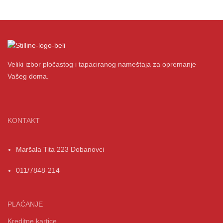
Veliki izbor pločastog i tapaciranog nameštaja za opremanje
Vašeg doma.
KONTAKT
Maršala Tita 223 Dobanovci
011/7848-214
PLAĆANJE
Kreditne kartice