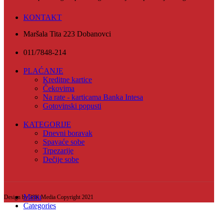
KONTAKT
Maršala Tita 223 Dobanovci
011/7848-214
PLAĆANJE
Kreditne kartice
Čekovima
Na rate - karticama Banka Intesa
Gotovinski popusti
KATEGORIJE
Dnevni boravak
Spavaće sobe
Trpezarije
Dečije sobe
Menu
Design by 38K Media Copyright
2021
Categories