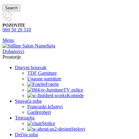
Search
POZOVITE
069 50 20 510
Menu
Prostorije
Dnevni boravak
TDF Garniture
Ugaone garniture
Fotelje
TV police
Komode
Spavaća soba
Francuski ležajevi
Garderoberi
Trpezarija
Stolice
Stolovi
Dečija soba