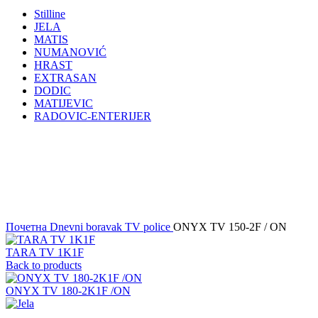
Stilline
JELA
MATIS
NUMANOVIĆ
HRAST
EXTRASAN
DODIC
MATIJEVIC
RADOVIC-ENTERIJER
Click to enlarge
Почетна
Dnevni boravak
TV police
ONYX TV 150-2F / ON
TARA TV 1K1F
Back to products
ONYX TV 180-2K1F /ON