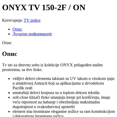
ONYX TV 150-2F / ON
Категорија:
TV police
Опис
Додатне информације
Опис
Опис
Tv sto za dnevnu sobu iz kolekcije ONYX prilagođen malim
prostorima, sa dve fioke.
vidljivi delovi elementa lakirani su UV lakom u visokom sjaju
u artaktivnoj Antracit boji sa aplikacijama u drvodekoru
Pacifik orah
unutrašnji delovi korpusa su u toplom dekoru tekstila
soft-close klizači fioke smanjuju trenje pri korišćenju, imaju
veću otpornost na habanje i obezbedjuju maksimalnu
dugotrajnost u svakodnevnoj upotrebi
element ima hromirane elegantne nožice sa ram konstrukcijom
i dekorativnu hromiranu ručicu