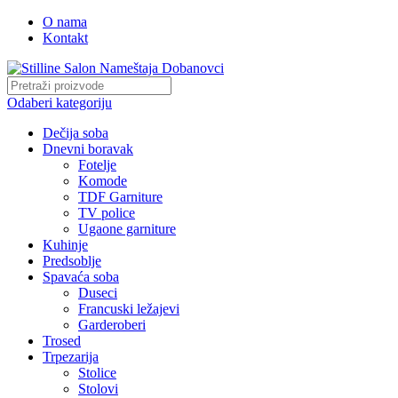
O nama
Kontakt
Odaberi kategoriju
Dečija soba
Dnevni boravak
Fotelje
Komode
TDF Garniture
TV police
Ugaone garniture
Kuhinje
Predsoblje
Spavaća soba
Duseci
Francuski ležajevi
Garderoberi
Trosed
Trpezarija
Stolice
Stolovi