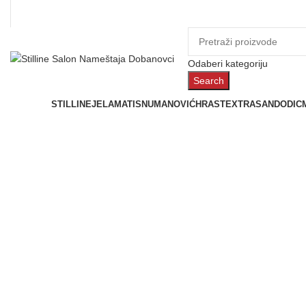
Odaberi kategoriju
Search
Prostorije
STILLINE
JELA
MATIS
NUMANOVIĆ
HRAST
EXTRASAN
DODIC
Click to enlarge