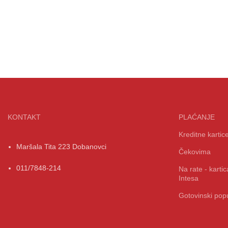
KONTAKT
PLAĆANJE
Kreditne kartic
Maršala Tita 223 Dobanovci
Čekovima
011/7848-214
Na rate - kart
Intesa
Gotovinski popu