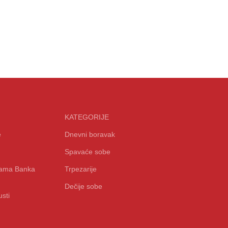
KATEGORIJE
e
Dnevni boravak
Spavaće sobe
icama Banka
Trpezarije
Dečije sobe
sti