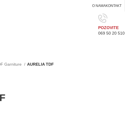
O NAMA
KONTAKT
POZOVITE
069 50 20 510
F Garniture
AURELIA TDF
F