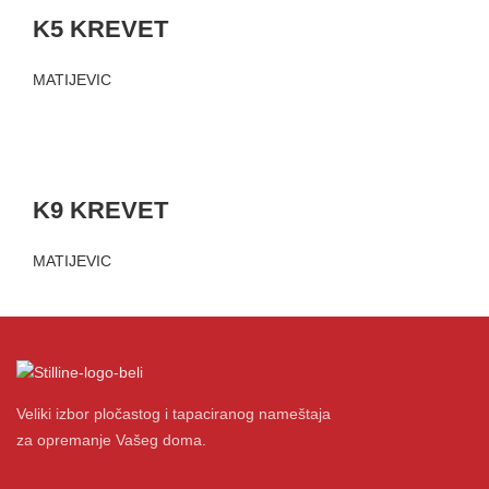
K5 KREVET
MATIJEVIC
K9 KREVET
MATIJEVIC
Veliki izbor pločastog i tapaciranog nameštaja
za opremanje Vašeg doma.