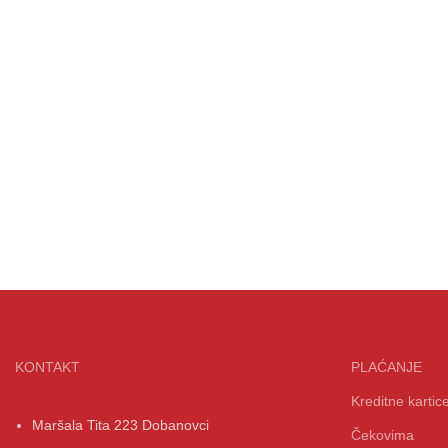
KONTAKT
PLAĆANJE
Kreditne kartic
Maršala Tita 223 Dobanovci
Čekovima