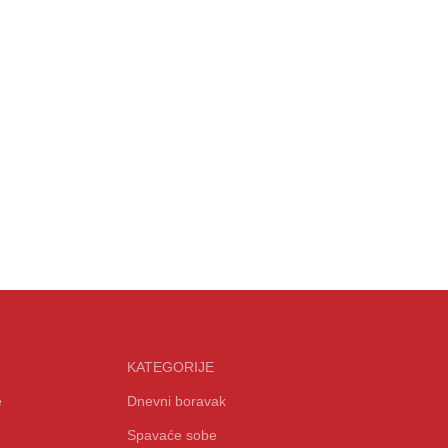
KATEGORIJE
e
Dnevni boravak
Spavaće sobe