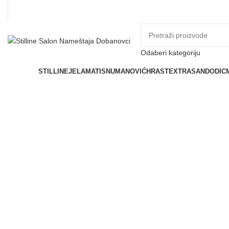
Odaberi kategoriju
Prostorije
STILLINE
JELA
MATIS
NUMANOVIĆ
HRAST
EXTRASAN
DODIC
Click to enlarge