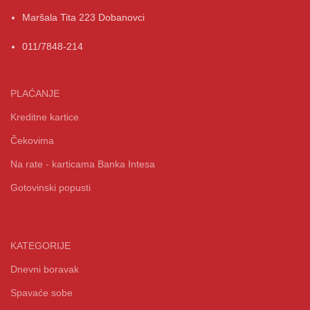
Maršala Tita 223 Dobanovci
011/7848-214
PLAĆANJE
Kreditne kartice
Čekovima
Na rate - karticama Banka Intesa
Gotovinski popusti
KATEGORIJE
Dnevni boravak
Spavaće sobe