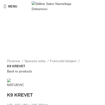
MENU
Click to enlarge
Почетна
Spavaća soba
Francuski ležajevi
K9 KREVET
Back to products
K9 KREVET