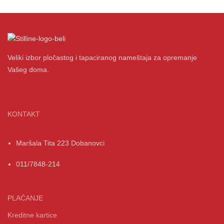
Veliki izbor pločastog i tapaciranog nameštaja za opremanje
Vašeg doma.
KONTAKT
Maršala Tita 223 Dobanovci
011/7848-214
PLAĆANJE
Kreditne kartice