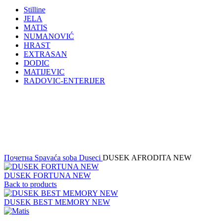
Stilline
JELA
MATIS
NUMANOVIĆ
HRAST
EXTRASAN
DODIC
MATIJEVIC
RADOVIC-ENTERIJER
Click to enlarge
Почетна
Spavaća soba
Duseci
DUSEK AFRODITA NEW
DUSEK FORTUNA NEW
Back to products
DUSEK BEST MEMORY NEW