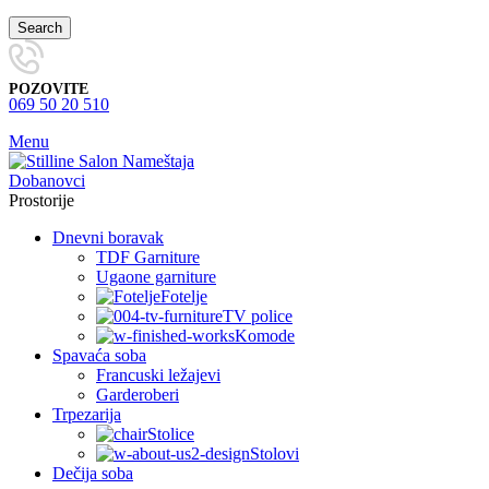
Search
POZOVITE
069 50 20 510
Menu
Prostorije
Dnevni boravak
TDF Garniture
Ugaone garniture
Fotelje
TV police
Komode
Spavaća soba
Francuski ležajevi
Garderoberi
Trpezarija
Stolice
Stolovi
Dečija soba