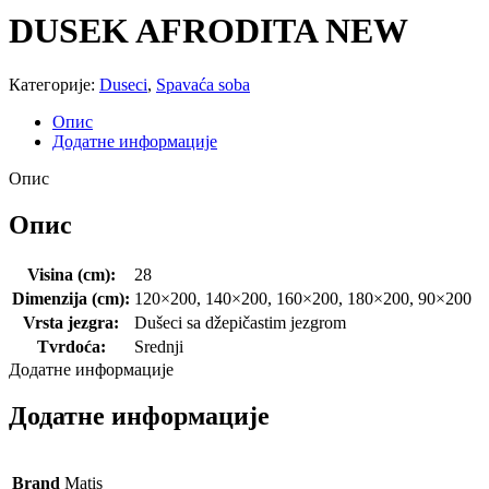
DUSEK AFRODITA NEW
Категорије:
Duseci
,
Spavaća soba
Опис
Додатне информације
Опис
Опис
Visina (cm):
28
Dimenzija (cm):
120×200, 140×200, 160×200, 180×200, 90×200
Vrsta jezgra:
Dušeci sa džepičastim jezgrom
Tvrdoća:
Srednji
Додатне информације
Додатне информације
Brand
Matis