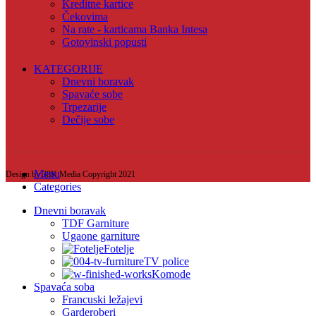
Kreditne kartice
Čekovima
Na rate - karticama Banka Intesa
Gotovinski popusti
KATEGORIJE
Dnevni boravak
Spavaće sobe
Trpezarije
Dečije sobe
Menu
Design by 38K Media Copyright
2021
Categories
Dnevni boravak
TDF Garniture
Ugaone garniture
Fotelje
TV police
Komode
Spavaća soba
Francuski ležajevi
Garderoberi