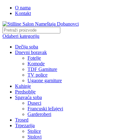
O nama
Kontakt
Odaberi kategoriju
Dečija soba
Dnevni boravak
Fotelje
Komode
TDF Garniture
TV police
Ugaone garniture
Kuhinje
Predsoblje
Spavaća soba
Duseci
Francuski ležajevi
Garderoberi
Trosed
Trpezarija
Stolice
Stolovi