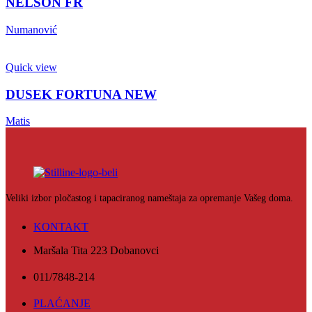
NELSON FR
Numanović
Quick view
DUSEK FORTUNA NEW
Matis
Veliki izbor pločastog i tapaciranog nameštaja za opremanje Vašeg doma.
KONTAKT
Maršala Tita 223 Dobanovci
011/7848-214
PLAĆANJE