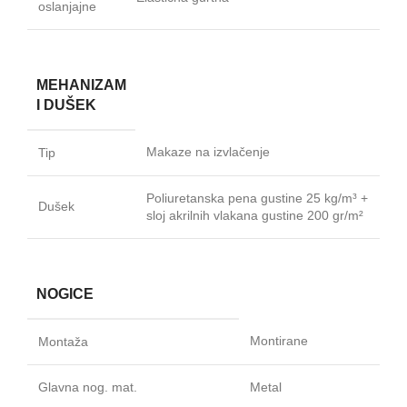
oslanjajne
MEHANIZAM
I DUŠEK
Makaze na izvlačenje
Tip
Poliuretanska pena gustine 25 kg/m³ +
Dušek
sloj akrilnih vlakana gustine 200 gr/m²
NOGICE
Montirane
Montaža
Glavna nog. mat.
Metal