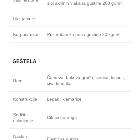
sloj akrilnih vlakana gustine 200 gr/m²
Ukr. jastuci
–
Korpus/rukon
Poliuretanska pena gustine 20 kg/m³
GEŠTELA
Čamova, bukova građa, iverica, lesonit,
Ram
siva lepenka
Konstrukcija
Lepak i klamarice
Sedište
Cik-cak opruga
oslanjanje
Naslon
Elastična gurtna