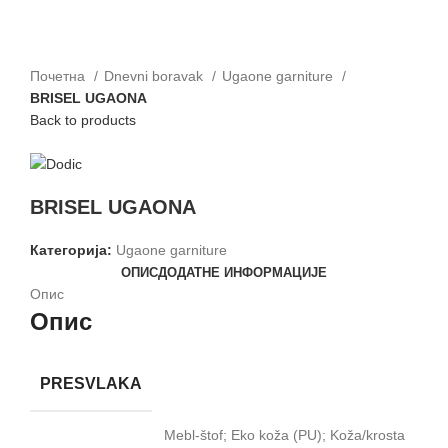
Почетна
Dnevni boravak
Ugaone garniture
BRISEL UGAONA
Back to products
BRISEL UGAONA
Категорија:
Ugaone garniture
ОПИС
ДОДАТНЕ ИНФОРМАЦИЈЕ
Опис
Опис
PRESVLAKA
Mebl‐štof; Eko koža (PU); Koža/krosta