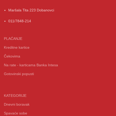
Maršala Tita 223 Dobanovci
011/7848-214
PLAĆANJE
Kreditne kartice
Čekovima
Na rate - karticama Banka Intesa
Gotovinski popusti
KATEGORIJE
Dnevni boravak
Spavaće sobe