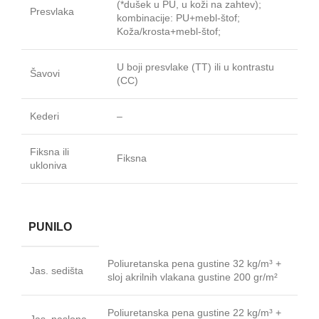
(*dušek u PU, u koži na zahtev);
Presvlaka
kombinacije: PU+mebl‐štof;
Koža/krosta+mebl‐štof;
U boji presvlake (TT) ili u kontrastu
Šavovi
(CC)
Kederi
–
Fiksna ili
Fiksna
ukloniva
PUNILO
Poliuretanska pena gustine 32 kg/m³ +
Jas. sedišta
sloj akrilnih vlakana gustine 200 gr/m²
Poliuretanska pena gustine 22 kg/m³ +
Jas. naslona