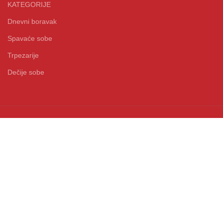
KATEGORIJE
Dnevni boravak
Spavaće sobe
Trpezarije
Dečije sobe
Design by 38K Media Copyright
2021