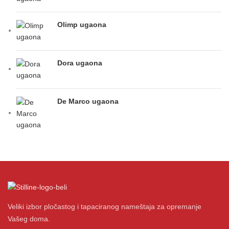
Olimp ugaona
Dora ugaona
De Marco ugaona
Veliki izbor pločastog i tapaciranog nameštaja za opremanje
Vašeg doma.