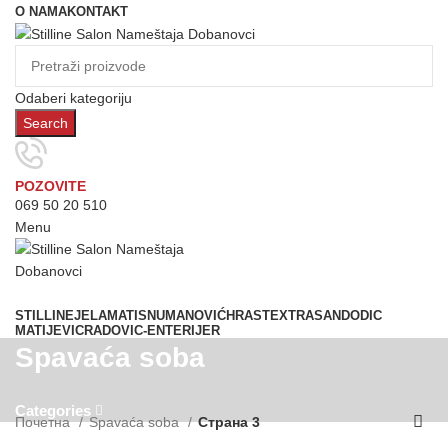
O NAMA
KONTAKT
Odaberi kategoriju
Search
POZOVITE
069 50 20 510
Menu
Prostorije
STILLINE
JELA
MATIS
NUMANOVIĆ
HRAST
EXTRASAN
DODIC
MATIJEVIC
RADOVIC-ENTERIJER
Spavaća soba
Categories
Почетна
Spavaća soba
Страна 3