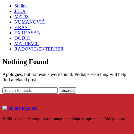
Stilline
JELA
MATIS
NUMANOVIĆ
HRAST
EXTRASAN
DODIC
MATIJEVIC
RADOVIC-ENTERIJER
Nothing Found
Apologies, but no results were found. Perhaps searching will help
find a related post.
Search
Veliki izbor pločastog i tapaciranog nameštaja za opremanje Vašeg doma.