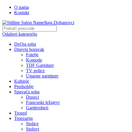
O nama
Kontakt
Odaberi kategoriju
Dečija soba
Dnevni boravak
Fotelje
Komode
TDF Garniture
TV police
Ugaone garniture
Kuhinje
Predsoblje
Spavaća soba
Duseci
Francuski ležajevi
Garderoberi
Trosed
Trpezarija
Stolice
Stolovi