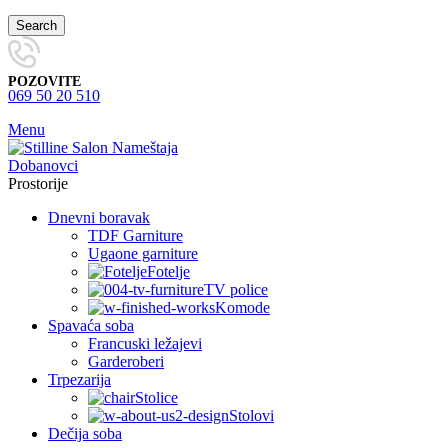
Search
POZOVITE
069 50 20 510
Menu
Prostorije
Dnevni boravak
TDF Garniture
Ugaone garniture
Fotelje
TV police
Komode
Spavaća soba
Francuski ležajevi
Garderoberi
Trpezarija
Stolice
Stolovi
Dečija soba