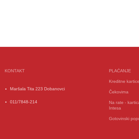
KONTAKT
PLAĆANJE
Kreditne kartic
Maršala Tita 223 Dobanovci
Čekovima
011/7848-214
Na rate - kart
Intesa
Gotovinski popu