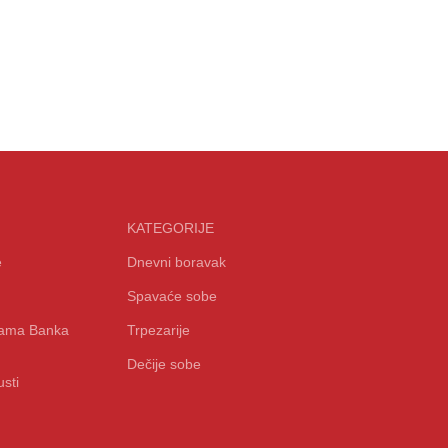
KATEGORIJE
e
Dnevni boravak
Spavaće sobe
icama Banka
Trpezarije
Dečije sobe
sti