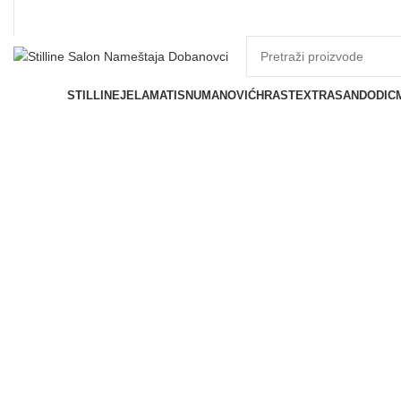
Prostorije
STILLINE
JELA
MATIS
NUMANOVIĆ
HRAST
EXTRASAN
DODIC
Click to enlarge