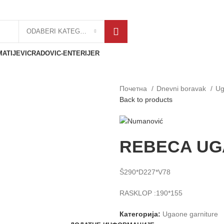
ODABERI KATEGORIJU
MATIJEVIC
RADOVIC-ENTERIJER
Почетна
Dnevni boravak
Ug
Back to products
REBECA U
Š290*D227*V78
RASKLOP :190*155
Категорија:
Ugaone garniture