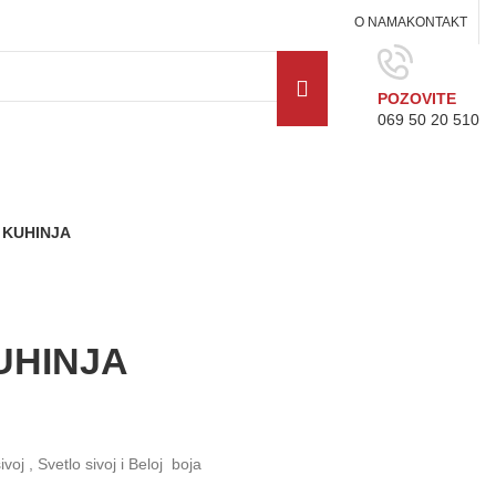
O NAMA
KONTAKT
POZOVITE
069 50 20 510
 KUHINJA
UHINJA
oj , Svetlo sivoj i Beloj boja