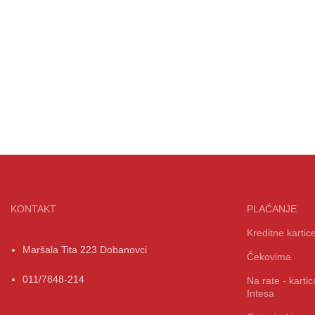
KONTAKT
PLAĆANJE
Kreditne kartic
Maršala Tita 223 Dobanovci
Čekovima
011/7848-214
Na rate - kart
Intesa