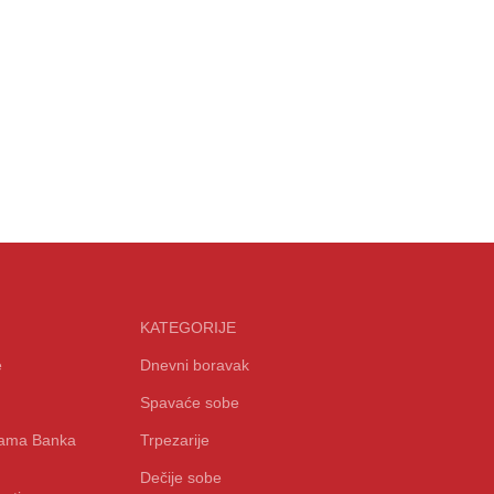
KATEGORIJE
e
Dnevni boravak
Spavaće sobe
icama Banka
Trpezarije
Dečije sobe