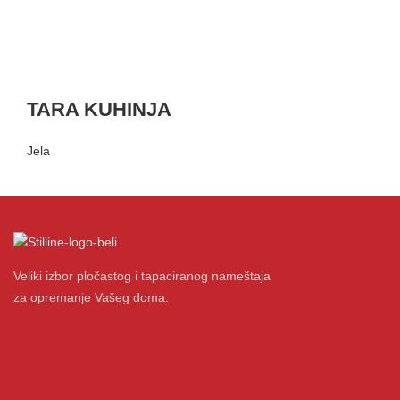
TARA KUHINJA
Jela
Veliki izbor pločastog i tapaciranog nameštaja
za opremanje Vašeg doma.