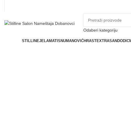
Odaberi kategoriju
Prostorije
STILLINE
JELA
MATIS
NUMANOVIĆ
HRAST
EXTRASAN
DODIC
Click to enlarge