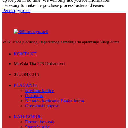
up for you in no time. We will only ask you for information
necessary to make the purchase process faster and easier.
Региструјте се
Veliki izbor pločastog i tapaciranog nameštaja za opremanje Vašeg doma.
KONTAKT
Maršala Tita 223 Dobanovci
011/7848-214
PLAĆANJE
Kreditne kartice
Čekovima
Na rate - karticama Banka Intesa
Gotovinski popusti
KATEGORIJE
Dnevni boravak
Spavaće sobe