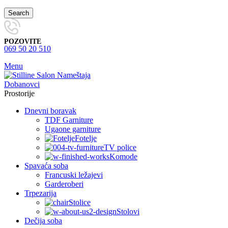
Search
POZOVITE
069 50 20 510
Menu
Prostorije
Dnevni boravak
TDF Garniture
Ugaone garniture
Fotelje
TV police
Komode
Spavaća soba
Francuski ležajevi
Garderoberi
Trpezarija
Stolice
Stolovi
Dečija soba