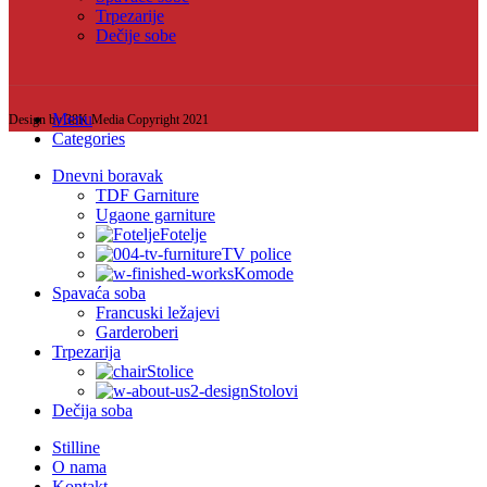
Trpezarije
Dečije sobe
Menu
Design by 38K Media Copyright
2021
Categories
Dnevni boravak
TDF Garniture
Ugaone garniture
Fotelje
TV police
Komode
Spavaća soba
Francuski ležajevi
Garderoberi
Trpezarija
Stolice
Stolovi
Dečija soba
Stilline
O nama
Kontakt