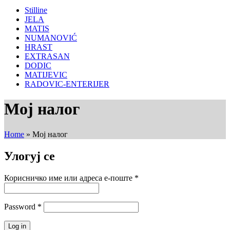
Stilline
JELA
MATIS
NUMANOVIĆ
HRAST
EXTRASAN
DODIC
MATIJEVIC
RADOVIC-ENTERIJER
Moj налог
Home
»
Moj налог
Улогуј се
Корисничко име или адреса е-поште
*
Password
*
Log in