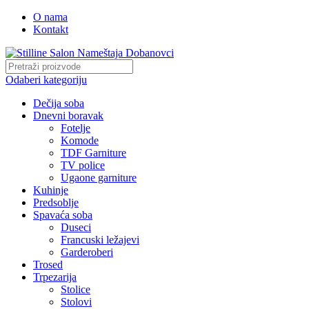
O nama
Kontakt
Odaberi kategoriju
Dečija soba
Dnevni boravak
Fotelje
Komode
TDF Garniture
TV police
Ugaone garniture
Kuhinje
Predsoblje
Spavaća soba
Duseci
Francuski ležajevi
Garderoberi
Trosed
Trpezarija
Stolice
Stolovi