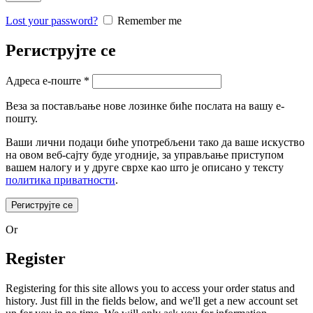
Lost your password?
Remember me
Региструјте се
Адреса е-поште
*
Веза за постављање нове лозинке биће послата на вашу е-
пошту.
Ваши лични подаци биће употребљени тако да ваше искуство
на овом веб-сајту буде угодније, за управљање приступом
вашем налогу и у друге сврхе као што је описано у тексту
политика приватности
.
Региструјте се
Or
Register
Registering for this site allows you to access your order status and
history. Just fill in the fields below, and we'll get a new account set